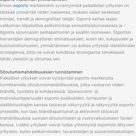
Ennen
esports
-markkinoihin syventymistä paikallisten yritysten on
tärkeää ymmärtää niiden maisemaa, mukaan lukien keskeiset
toimijat, trendit ja demografiset tekijät. Esports kattaa laajan
valikoiman kilpailullisia pelitoimintoja ammattilaisturnauksista ja -
liigoista satunnaisiin pelitapahtumiin ja sisällön luomiseen. Esportsin
harrastajien demografisten ominaisuuksien, kuten iän, sukupuolen ja
kulutustottumusten, ymmärtäminen voi auttaa yrityksiä räätälöimään
strategiansa, jotta ne voivat kohdistaa strategiansa tehokkaasti
tähän yleisöön ja sitouttaa sen.
Sitoutumismahdollisuuksien tunnistaminen
Paikalliset yritykset voivat hyödyntää esports-markkinoita
tunnistamalla sitoutumismahdollisuuksia, jotka vastaavat niiden
brändiä, tuotteita ja kohdeyleisöä. Sponsorointi- ja
mainoskumppanuudet esports-joukkueiden, turnausten ja
sisällöntuottajien kanssa tarjoavat näkyvyyttä ja näkyvyyttä esports-
yhteisölle, kun taas bränditapahtumat ja aktivoinnit tarjoavat
mahdollisuuksia suoraan sitoutumiseen ja vuorovaikutukseen fanien
kanssa. Lisäksi yritykset voivat tutkia yhteistyötä esportsiin liittyvien
yritysten, kuten pelikahviloiden, tavaratalojen ja suoratoistoalustojen,