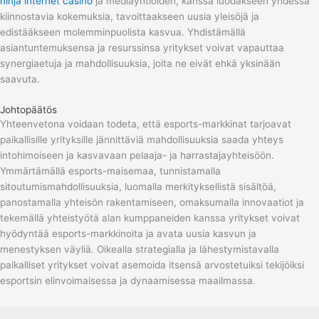
ninja internet casino
ja mediayhtiöiden, kanssa luodakseen yhdessä
kiinnostavia kokemuksia, tavoittaakseen uusia yleisöjä ja
edistääkseen molemminpuolista kasvua. Yhdistämällä
asiantuntemuksensa ja resurssinsa yritykset voivat vapauttaa
synergiaetuja ja mahdollisuuksia, joita ne eivät ehkä yksinään
saavuta.
Johtopäätös
Yhteenvetona voidaan todeta, että esports-markkinat tarjoavat
paikallisille yrityksille jännittäviä mahdollisuuksia saada yhteys
intohimoiseen ja kasvavaan pelaaja- ja harrastajayhteisöön.
Ymmärtämällä esports-maisemaa, tunnistamalla
sitoutumismahdollisuuksia, luomalla merkityksellistä sisältöä,
panostamalla yhteisön rakentamiseen, omaksumalla innovaatiot ja
tekemällä yhteistyötä alan kumppaneiden kanssa yritykset voivat
hyödyntää esports-markkinoita ja avata uusia kasvun ja
menestyksen väyliä. Oikealla strategialla ja lähestymistavalla
paikalliset yritykset voivat asemoida itsensä arvostetuiksi tekijöiksi
esportsin elinvoimaisessa ja dynaamisessa maailmassa.