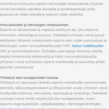
tunnetta ja toveruutta esports-harrastajien keskuudessa yritykset
voivat kasvattaa uskollisia seuraajia ja puolestapuhujia, jotka
puolustavat niiden brändiä ja tukevat niiden aloitteita.
Innovaatioiden ja teknologian omaksuminen
Esports on dynaaminen ja nopeasti kehittyvä ala, jota ohjaavat
innovaatio, teknologia ja luovuus. Paikalliset yritykset voivat pysyä
kehityksen kärjessä omaksumalla esports-alan uudet suuntaukset ja
teknologiat, kuten virtuaalitodellisuuden (VR),
lisätyn todellisuuden
(AR) ja suoratoistoalustat. Etsimällä uusia tapoja sitouttaa yleisöä,
tarjota immersiivisiä kokemuksia ja lisätä vuorovaikutteisuutta
yritykset voivat erottautua esports-markkinoilla ja saavuttaa pitkän
aikavälin menestystä.
Yhteistyö alan kumppaneiden kanssa
Yhteistyö on olennaisen tärkeää esports-markkinoilla menestymisen
kannalta, sillä kumppanuuksien ja liittoutumien avulla yritykset voivat
hyödyntää toistensa vahvuuksia, resursseja ja verkostoja. Paikalliset
yritykset voivat tehdä yhteistyötä alan kumppaneiden, kuten
esports-organisaatioiden, pelijulkaisijoiden, teknologiatoimittajien,