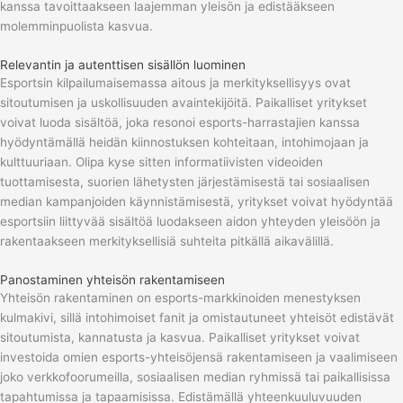
kanssa tavoittaakseen laajemman yleisön ja edistääkseen
molemminpuolista kasvua.
Relevantin ja autenttisen sisällön luominen
Esportsin kilpailumaisemassa aitous ja merkityksellisyys ovat
sitoutumisen ja uskollisuuden avaintekijöitä. Paikalliset yritykset
voivat luoda sisältöä, joka resonoi esports-harrastajien kanssa
hyödyntämällä heidän kiinnostuksen kohteitaan, intohimojaan ja
kulttuuriaan. Olipa kyse sitten informatiivisten videoiden
tuottamisesta, suorien lähetysten järjestämisestä tai sosiaalisen
median kampanjoiden käynnistämisestä, yritykset voivat hyödyntää
esportsiin liittyvää sisältöä luodakseen aidon yhteyden yleisöön ja
rakentaakseen merkityksellisiä suhteita pitkällä aikavälillä.
Panostaminen yhteisön rakentamiseen
Yhteisön rakentaminen on esports-markkinoiden menestyksen
kulmakivi, sillä intohimoiset fanit ja omistautuneet yhteisöt edistävät
sitoutumista, kannatusta ja kasvua. Paikalliset yritykset voivat
investoida omien esports-yhteisöjensä rakentamiseen ja vaalimiseen
joko verkkofoorumeilla, sosiaalisen median ryhmissä tai paikallisissa
tapahtumissa ja tapaamisissa. Edistämällä yhteenkuuluvuuden