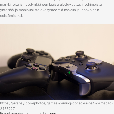
markkinoita ja hyödyntää sen laajaa ulottuvuutta, intohimoista
yhteisöä ja monipuolista ekosysteemiä kasvun ja innovoinnin
edistämiseksi.
https://pixabay.com/photos/games-gaming-consoles-ps4-gamepad-
2453777
Esports-maiseman ymmärtäminen