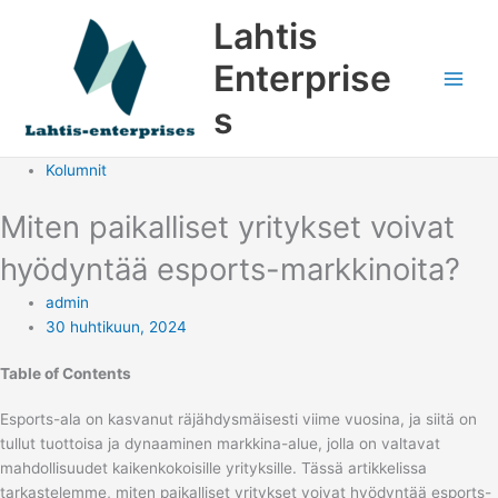
Siirry
Lahtis
sisältöön
Enterprise
s
Kolumnit
Miten paikalliset yritykset voivat
hyödyntää esports-markkinoita?
admin
30 huhtikuun, 2024
Table of Contents
Esports-ala on kasvanut räjähdysmäisesti viime vuosina, ja siitä on
tullut tuottoisa ja dynaaminen markkina-alue, jolla on valtavat
mahdollisuudet kaikenkokoisille yrityksille. Tässä artikkelissa
tarkastelemme, miten paikalliset yritykset voivat hyödyntää esports-