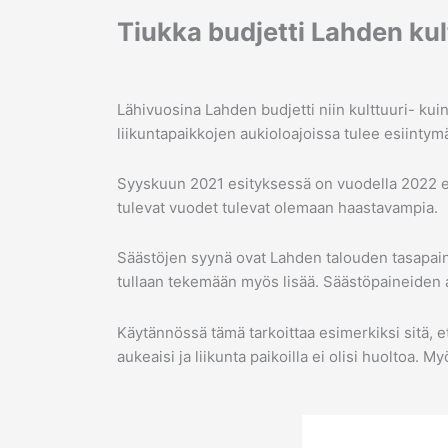
Tiukka budjetti Lahden kult
Lähivuosina Lahden budjetti niin kulttuuri- kui
liikuntapaikkojen aukioloajoissa tulee esiinty
Syyskuun 2021 esityksessä on vuodella 2022 esite
tulevat vuodet tulevat olemaan haastavampia.
Säästöjen syynä ovat Lahden talouden tasapaino
tullaan tekemään myös lisää. Säästöpaineiden all
Käytännössä tämä tarkoittaa esimerkiksi sitä, e
aukeaisi ja liikunta paikoilla ei olisi huoltoa. My