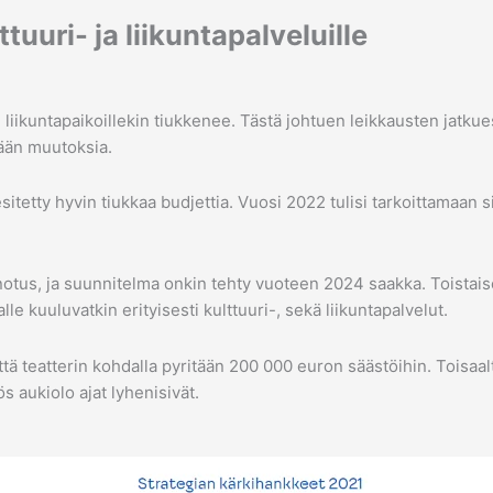
tuuri- ja liikuntapalveluille
n liikuntapaikoillekin tiukkenee. Tästä johtuen leikkausten jatku
mään muutoksia.
tty hyvin tiukkaa budjettia. Vuosi 2022 tulisi tarkoittamaan sit
tus, ja suunnitelma onkin tehty vuoteen 2024 saakka. Toistaisek
e kuuluvatkin erityisesti kulttuuri-, sekä liikuntapalvelut.
ttä teatterin kohdalla pyritään 200 000 euron säästöihin. Toisa
ös aukiolo ajat lyhenisivät.