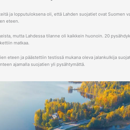
tä ja lopputuloksena oli, että Lahden suojatiet ovat Suomen vaa
en eteen.
eista, mutta Lahdessa tilanne oli kaikkein huonoin. 20 pysähdyks
kettiin matkaa.
ien eteen ja päästettiin testissä mukana oleva jalankulkija suojat
lanteen ajamalla suojatien yli pysähtymättä.