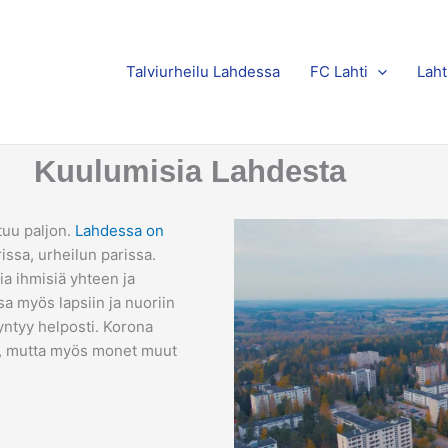
Talviurheilu Lahdessa
FC Lahti
Laht
Kuulumisia Lahdesta
tuu paljon.
Lahdessa on
issa, urheilun parissa.
ia ihmisiä yhteen ja
a myös lapsiin ja nuoriin
syntyy helposti. Korona
a, mutta myös monet muut