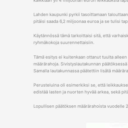
kaikkiaan yli 4 miljoonan euron leikkauksia lapsi
Lahden kaupunki pyrkii tasoittamaan talouttaan n
pitäisi saada 6,2 miljoonaa euroa ja se tulisi ta
Käytännössä tämä tarkoittaisi sitä, että varhai
ryhmäkokoja suurennettaisiin.
Tämä esitys ei kuitenkaan ottanut tuulta alleen
määrärahoja. Sivistyslautakunnan päätöksessä m
Samalla lautakunnassa päätettiin lisätä määrära
Perusteluina oli esimerkiksi se, että leikkauks
edistää lasten ja nuorten hyvää arkea, sekä pitä
Lopullisen päätöksen määrärahoista vuodelle 