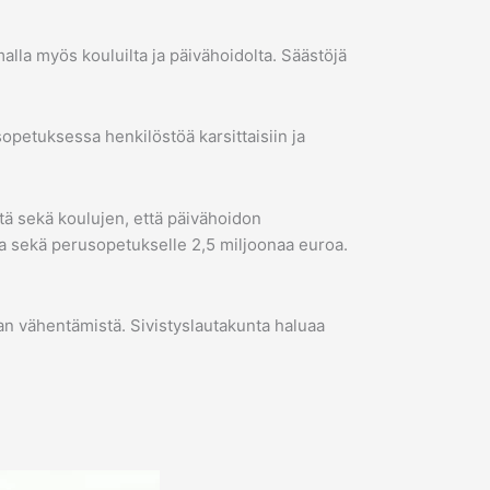
alla myös kouluilta ja päivähoidolta. Säästöjä
sopetuksessa henkilöstöä karsittaisiin ja
ätä sekä koulujen, että päivähoidon
oa sekä perusopetukselle 2,5 miljoonaa euroa.
ajan vähentämistä. Sivistyslautakunta haluaa