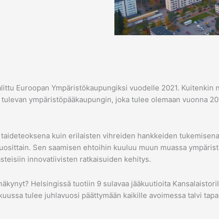
alittu Euroopan Ympäristökaupungiksi vuodelle 2021. Kuitenkin
ut tulevan ympäristöpääkaupungin, joka tulee olemaan vuonna 2
 taideteoksena kuin erilaisten vihreiden hankkeiden tukemisen
osittain. Sen saamisen ehtoihin kuuluu muun muassa ympäristö
eisiin innovatiivisten ratkaisuiden kehitys.
kynyt? Helsingissä tuotiin 9 sulavaa jääkuutioita Kansalaistor
ukuussa tulee juhlavuosi päättymään kaikille avoimessa talvi ta