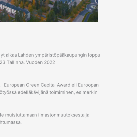
 nyt alkaa Lahden ympäristöpääkaupungin loppu
023 Tallinna. Vuoden 2022
a. European Green Capital Award eli Euroopan
työssä edelläkävijänä toimiminen, esimerkin
ille muistuttamaan ilmastonmuutoksesta ja
pahtumassa.