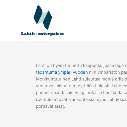
Siirry
sisältöön
Lahti on hyvin tunnettu kaupunki, jossa tapah
tapahtuma ympäri vuoden
niin ympäristön par
Monikulttuurinen Lahti sulauttaa monia erilais
yhdenvertaisuuteen pyritään tiukasti. Lahdess
panostetaan tasaisesti ja erilaisia hankkeita 
rokotukset ovat ajankohtaisia myös Lahdess
polttavat asiat.