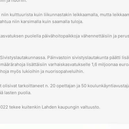
in ja nuoriin.
iin kulttuurista kuin liikunnastakin leikkaamalla, mutta leikkaam
pahtua niin karsimalla kuin saamalla tuloja.
skasvatuksen puolella päivähoitopaikkoja vähennettäisiin ja peru
 Sivistyslautakunnassa. Päinvastoin sivistyslautakunta päätti lis
äärärahoja lisättäisiin varhaiskasvatukselle 1,6 miljoonaa eur
hoja myös lukioihin ja nuorisopalveluihin.
et olisivat tarkoittaneet n. 20 opettajan ja 50 koulunkäyntiavust
ä lasten puolia.
2022 tekee kuitenkin Lahden kaupungin valtuusto.