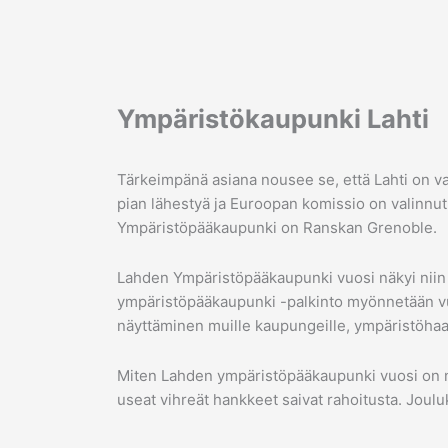
Ympäristökaupunki Lahti
Tärkeimpänä asiana nousee se, että Lahti on v
pian lähestyä ja Euroopan komissio on valinn
Ympäristöpääkaupunki on Ranskan Grenoble.
Lahden Ympäristöpääkaupunki vuosi näkyi niin
ympäristöpääkaupunki -palkinto myönnetään vu
näyttäminen muille kaupungeille, ympäristöhaast
Miten Lahden ympäristöpääkaupunki vuosi on nä
useat vihreät hankkeet saivat rahoitusta. Joul