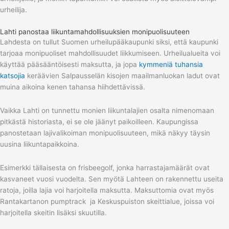
urheilija.
Lahti panostaa liikuntamahdollisuuksien monipuolisuuteen
Lahdesta on tullut Suomen urheilupääkaupunki siksi, että kaupunki
tarjoaa monipuoliset mahdollisuudet liikkumiseen. Urheilualueita voi
käyttää pääsääntöisesti maksutta, ja jopa
kymmeniä tuhansia
katsojia
keräävien Salpausselän kisojen maailmanluokan ladut ovat
muina aikoina kenen tahansa hiihdettävissä.
Vaikka Lahti on tunnettu monien liikuntalajien osalta nimenomaan
pitkästä historiasta, ei se ole jäänyt paikoilleen. Kaupungissa
panostetaan lajivalikoiman monipuolisuuteen, mikä näkyy täysin
uusina liikuntapaikkoina.
Esimerkki tällaisesta on frisbeegolf, jonka harrastajamäärät ovat
kasvaneet vuosi vuodelta. Sen myötä Lahteen on rakennettu useita
ratoja, joilla lajia voi harjoitella maksutta. Maksuttomia ovat myös
Rantakartanon pumptrack ja Keskuspuiston skeittialue, joissa voi
harjoitella skeitin lisäksi skuutilla.