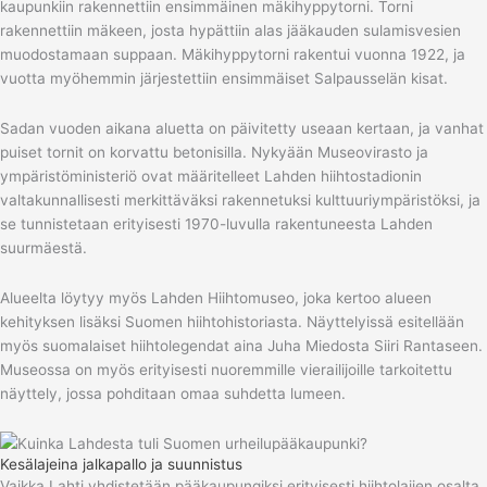
kaupunkiin rakennettiin ensimmäinen mäkihyppytorni. Torni
rakennettiin mäkeen, josta hypättiin alas jääkauden sulamisvesien
muodostamaan suppaan. Mäkihyppytorni rakentui vuonna 1922, ja
vuotta myöhemmin järjestettiin ensimmäiset Salpausselän kisat.
Sadan vuoden aikana aluetta on päivitetty useaan kertaan, ja vanhat
puiset tornit on korvattu betonisilla. Nykyään Museovirasto ja
ympäristöministeriö ovat määritelleet Lahden hiihtostadionin
valtakunnallisesti merkittäväksi rakennetuksi kulttuuriympäristöksi, ja
se tunnistetaan erityisesti 1970-luvulla rakentuneesta Lahden
suurmäestä.
Alueelta löytyy myös Lahden Hiihtomuseo, joka kertoo alueen
kehityksen lisäksi Suomen hiihtohistoriasta. Näyttelyissä esitellään
myös suomalaiset hiihtolegendat aina Juha Miedosta Siiri Rantaseen.
Museossa on myös erityisesti nuoremmille vierailijoille tarkoitettu
näyttely, jossa pohditaan omaa suhdetta lumeen.
Kesälajeina jalkapallo ja suunnistus
Vaikka Lahti yhdistetään pääkaupungiksi erityisesti hiihtolajien osalta,