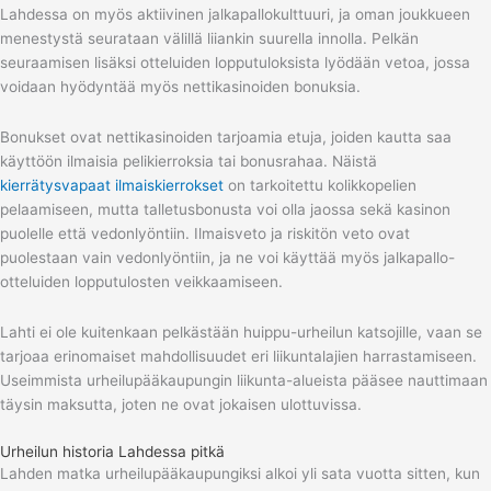
Lahdessa on myös aktiivinen jalkapallokulttuuri, ja oman joukkueen
menestystä seurataan välillä liiankin suurella innolla. Pelkän
seuraamisen lisäksi otteluiden lopputuloksista lyödään vetoa, jossa
voidaan hyödyntää myös nettikasinoiden bonuksia.
Bonukset ovat nettikasinoiden tarjoamia etuja, joiden kautta saa
käyttöön ilmaisia pelikierroksia tai bonusrahaa. Näistä
kierrätysvapaat ilmaiskierrokset
on tarkoitettu kolikkopelien
pelaamiseen, mutta talletusbonusta voi olla jaossa sekä kasinon
puolelle että vedonlyöntiin. Ilmaisveto ja riskitön veto ovat
puolestaan vain vedonlyöntiin, ja ne voi käyttää myös jalkapallo-
otteluiden lopputulosten veikkaamiseen.
Lahti ei ole kuitenkaan pelkästään huippu-urheilun katsojille, vaan se
tarjoaa erinomaiset mahdollisuudet eri liikuntalajien harrastamiseen.
Useimmista urheilupääkaupungin liikunta-alueista pääsee nauttimaan
täysin maksutta, joten ne ovat jokaisen ulottuvissa.
Urheilun historia Lahdessa pitkä
Lahden matka urheilupääkaupungiksi alkoi yli sata vuotta sitten, kun