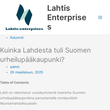
Siirry
Lahtis
sisältöön
Enterprise
s
Kolumnit
Kuinka Lahdesta tuli Suomen
urheilupääkaupunki?
admin
26 maaliskuun, 2025
Table of Contents
Lahti on rakentanut vuosikymmeniä mainetta Suomen
urheilupääkaupunkina panostamalla monipuolisiin
liikuntamahdollisuuksiin.