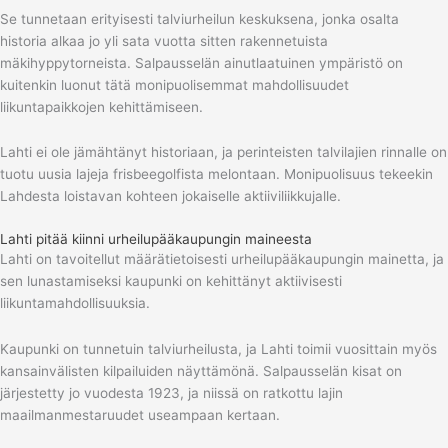
Se tunnetaan erityisesti talviurheilun keskuksena, jonka osalta
historia alkaa jo yli sata vuotta sitten rakennetuista
mäkihyppytorneista. Salpausselän ainutlaatuinen ympäristö on
kuitenkin luonut tätä monipuolisemmat mahdollisuudet
liikuntapaikkojen kehittämiseen.
Lahti ei ole jämähtänyt historiaan, ja perinteisten talvilajien rinnalle on
tuotu uusia lajeja frisbeegolfista melontaan. Monipuolisuus tekeekin
Lahdesta loistavan kohteen jokaiselle aktiiviliikkujalle.
Lahti pitää kiinni urheilupääkaupungin maineesta
Lahti on tavoitellut määrätietoisesti urheilupääkaupungin mainetta, ja
sen lunastamiseksi kaupunki on kehittänyt aktiivisesti
liikuntamahdollisuuksia.
Kaupunki on tunnetuin talviurheilusta, ja Lahti toimii vuosittain myös
kansainvälisten kilpailuiden näyttämönä. Salpausselän kisat on
järjestetty jo vuodesta 1923, ja niissä on ratkottu lajin
maailmanmestaruudet useampaan kertaan.