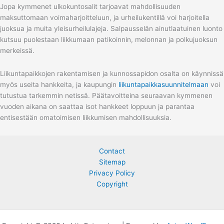
Jopa kymmenet ulkokuntosalit tarjoavat mahdollisuuden
maksuttomaan voimaharjoitteluun, ja urheilukentillä voi harjoitella
juoksua ja muita yleisurheilulajeja. Salpausselän ainutlaatuinen luonto
kutsuu puolestaan liikkumaan patikoinnin, melonnan ja polkujuoksun
merkeissä.
Liikuntapaikkojen rakentamisen ja kunnossapidon osalta on käynnissä
myös useita hankkeita, ja kaupungin
liikuntapaikkasuunnitelmaan
voi
tutustua tarkemmin netissä. Päätavoitteina seuraavan kymmenen
vuoden aikana on saattaa isot hankkeet loppuun ja parantaa
entisestään omatoimisen liikkumisen mahdollisuuksia.
Contact
Sitemap
Privacy Policy
Copyright