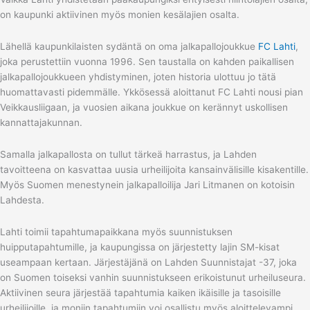
on kaupunki aktiivinen myös monien kesälajien osalta.
Lähellä kaupunkilaisten sydäntä on oma jalkapallojoukkue
FC Lahti
,
joka perustettiin vuonna 1996. Sen taustalla on kahden paikallisen
jalkapallojoukkueen yhdistyminen, joten historia ulottuu jo tätä
huomattavasti pidemmälle. Ykkösessä aloittanut FC Lahti nousi pian
Veikkausliigaan, ja vuosien aikana joukkue on kerännyt uskollisen
kannattajakunnan.
Samalla jalkapallosta on tullut tärkeä harrastus, ja Lahden
tavoitteena on kasvattaa uusia urheilijoita kansainvälisille kisakentille.
Myös Suomen menestynein jalkapalloilija Jari Litmanen on kotoisin
Lahdesta.
Lahti toimii tapahtumapaikkana myös suunnistuksen
huipputapahtumille, ja kaupungissa on järjestetty lajin SM-kisat
useampaan kertaan. Järjestäjänä on Lahden Suunnistajat -37, joka
on Suomen toiseksi vanhin suunnistukseen erikoistunut urheiluseura.
Aktiivinen seura järjestää tapahtumia kaiken ikäisille ja tasoisille
urheilijoille, ja moniin tapahtumiin voi osallistu myös aloittelevampi