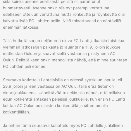
siitä kuinka asenne edellisestä pelistä oli parantunut
huomattavasti. Asenne onkin siis nyt parempi verrattuna
edelliseen otteluun verrattuna mutta rohkeutta ja röyhkeyttä olisi
kaivattu lisää FC Lahden peliin. Niitä toivottavasti on nähtävillä
enemmän jatkossa.
Tällä hetkellä sarjan neljäntenä oleva FC Lahti jatkaakin taistelua
ylemmän jatkosarjan paikasta jo lauantaina 11.9, jolloin joukkue
matkustaa Ouluun ja saavat siellä vastaansa piristyneen AC
Oulun. Pelin jälkeen onkin mahdollista nähdä, että minne suuntaan
FC Lahden peli etenee.
Seuraava kotiottelu Lahtelaisilla on edessä syyskuun lopulla, eli
28.9 jolloin jälleen vastassa on AC Oulu, tällä erää tietenkin
vierasjoukkueena. Jännittävää tuleekin olla nähdä, että millaisen
edun kotikenttä antakaan peleissä joukkueille, kun ensin FC Lahti
kohtaa AC Oulun oululaisten kotikentällä ja sitten omalla
kotikentällään.
Ja onhan tämä seuraava kotiottelu myös FC Lahdelle juhlallinen