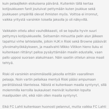
kuin pelaajillekin elokuisena päivänä. Kuitenkin tällä kertaa
kotijoukkueen fanit joutuivat pettymään kuten joukkue sekä
joukkueen ympärillä olevat ihmisten myös. Voittoa ei irronnut,
vaikka yritystä varsinkin toisella jaksolla jo oli näkyvillä.
Vaikkakin ottelu alkoi vauhdikkaasti, oli se lopulta hyvin suuri
pettymys kotijoukkueelle. Seitsemän minuuttia pelin alun jälkeen
tapahtui virhe lahtelaisille, jolloin HJK:n Riski sekä Browne pääsivät
ylivoimahyökkäykseen, ja maalivahti Mikko Viitikon hieno liuku ei
kuitenkaan riittänyt palloa pysäyttämään maalin edustalle, vaan
pallo upposi suoraan alakulmaan. Näin saatiin ottelun ainoa maali
tehtyä.
Riski oli varsinkin ensimmäisellä jaksolla erittäin vaarallinen
pelaaja. Noin vartin peliaikaa mentyä Riski pääsi ampumaan
perättäisissä tilanteissa. Näistä ei kuitenkaan maalia syntynyt, sillä
molemmilla kerroilla laukaukset menivät kuitenkin lopulta
maalipuiden ohi, eikä näin ollen maalia syntynyt.
Eikä FC Lahti kuitenkaan huonosti pelannut, mutta vaikka FC Lahti