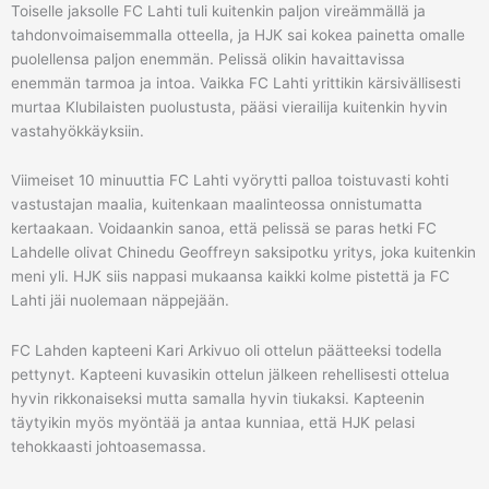
Toiselle jaksolle FC Lahti tuli kuitenkin paljon vireämmällä ja
tahdonvoimaisemmalla otteella, ja HJK sai kokea painetta omalle
puolellensa paljon enemmän. Pelissä olikin havaittavissa
enemmän tarmoa ja intoa. Vaikka FC Lahti yrittikin kärsivällisesti
murtaa Klubilaisten puolustusta, pääsi vierailija kuitenkin hyvin
vastahyökkäyksiin.
Viimeiset 10 minuuttia FC Lahti vyörytti palloa toistuvasti kohti
vastustajan maalia, kuitenkaan maalinteossa onnistumatta
kertaakaan. Voidaankin sanoa, että pelissä se paras hetki FC
Lahdelle olivat Chinedu Geoffreyn saksipotku yritys, joka kuitenkin
meni yli. HJK siis nappasi mukaansa kaikki kolme pistettä ja FC
Lahti jäi nuolemaan näppejään.
FC Lahden kapteeni Kari Arkivuo oli ottelun päätteeksi todella
pettynyt. Kapteeni kuvasikin ottelun jälkeen rehellisesti ottelua
hyvin rikkonaiseksi mutta samalla hyvin tiukaksi. Kapteenin
täytyikin myös myöntää ja antaa kunniaa, että HJK pelasi
tehokkaasti johtoasemassa.