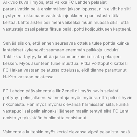
Arkivuo kuvaili myös, että vaikka FC Lahden pelaajat
paransivatkin peliä ensimmäisen jakson lopussa, niin eivät he silti
pystyneet rikkomaan vastustajajoukkueen puolustusta tällä
kertaa. Lahtelaisten peli meni vaikeaksi muun muassa siksi, että
vastustaja osasi pelata fiksua peliä, pohti kotijoukkueen kapteeni.
Selvää siis on, että ennen seuraavaa ottelua tulee pohtia kuinka
lahtelaiset kykenevät saamaan enemmän paikkoja luoduksi.
Taktiikkaa täytyy kehittää ja kommunikointia lisätä pelaajien
kesken. Myös asenteen tulee muuttua. Pitkä voittoputki katkesi
FC Hakaa vastaan pelatussa ottelussa, eikä tilanne parantunut
HJK:ta vastaan pelatessa.
FC Lahden päävalmentaja Ilir Zeneli oli myös hyvin selvästi
pettynyt pelin jälkeen. Valmentaja myös myönsi, että peli oli hyvin
rikkonaista. Hän myös myönsi olevansa harmissaan siitä, kuinka
vastapuoli sai pelin ainoaksi jääneen maalin tehtyä eikä FC Lahti
omista yrityksistään huolimatta onnistunut.
Valmentaja kuitenkin myös kertoi olevansa ylpeä pelaajista, sekä