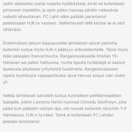
saikin aikaiseksi useita nopeita hyökkäyksiä, eivät ne kuitenkaan
johtaneet maaleihin, ja ajoin pallon halussa pitokin vaikeuksia
vaikutti aiheuttavan. FC Lahti olikin peliään parantanut
pelatessaan HJK:ta vastaan. Valitettavasti tällä kertaa se ei ollut
riittävästi.
Ensimmäisen jakson loppupuolella lahtelaiset saivat painetta
kuitenkin luotua myös HJK:n päätyyn erikoistilanteilla. Tämä myös
lisäsi pelaajien itsevarmuutta. Rangaistusalueella Kristian Yli-
Hietanen sai pallon haltuunsa, mutta lopulta hyökkääjä ei saanut
laukausta aikaiseksi yrityksistä huolimatta. Rangaistusalueen
rajalta tuomitusta vapaapotkusta Javis Hervas ampui vain niukin
yli.
Vaikka lahtelaiset saivatkin luotua kunnollisen pelitilannepaikan
lisäajalla, jolloin Loorents Hertsi huomasi Chinedu Geoffreyn, joka
pääsi kuin pääsikin osittain läpi, niin tauolle kuitenkin siirryttiin 1–0
tilanteessa, HJK:n hyväksi. Tämä ei kuitenkaan FC Lahden
pelaajia lannistanut.