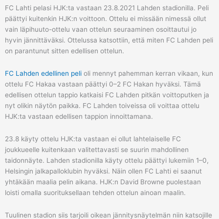
FC Lahti pelasi HJK:ta vastaan 23.8.2021 Lahden stadionilla. Peli
päättyi kuitenkin HJK:n voittoon. Ottelu ei missään nimessä ollut
vain läpihuuto-ottelu vaan ottelun seuraaminen osoittautui jo
hyvin jännittäväksi. Ottelussa katsottiin, että miten
FC Lahden peli
on parantunut sitten edellisen ottelun.
FC Lahden edellinen peli
oli mennyt pahemman kerran vikaan, kun
ottelu FC Hakaa vastaan päättyi 0–2 FC Hakan hyväksi. Tämä
edellisen ottelun tappio katkaisi FC Lahden pitkän voittoputken ja
nyt olikin näytön paikka. FC Lahden toiveissa oli voittaa ottelu
HJK:ta vastaan edellisen tappion innoittamana.
23.8 käyty ottelu HJK:ta vastaan ei ollut lahtelaiselle FC
joukkueelle kuitenkaan valitettavasti se suurin mahdollinen
taidonnäyte. Lahden stadionilla käyty ottelu päättyi lukemiin 1–0,
Helsingin jalkapalloklubin hyväksi. Näin ollen FC Lahti ei saanut
yhtäkään maalia pelin aikana. HJK:n David Browne puolestaan
loisti omalla suorituksellaan tehden ottelun ainoan maalin.
Tuulinen stadion siis tarjoili oikean jännitysnäytelmän niin katsojille