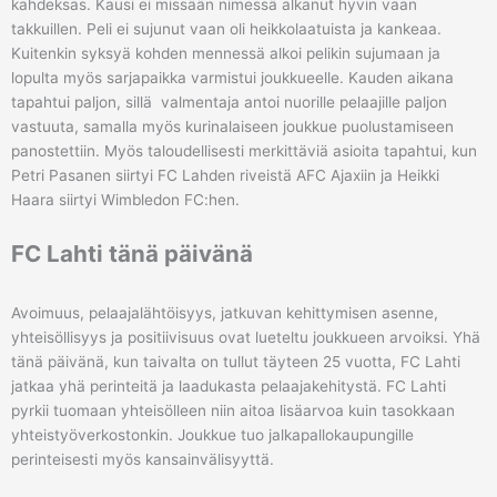
kahdeksas. Kausi ei missään nimessä alkanut hyvin vaan
takkuillen. Peli ei sujunut vaan oli heikkolaatuista ja kankeaa.
Kuitenkin syksyä kohden mennessä alkoi pelikin sujumaan ja
lopulta myös sarjapaikka varmistui joukkueelle. Kauden aikana
tapahtui paljon, sillä valmentaja antoi nuorille pelaajille paljon
vastuuta, samalla myös kurinalaiseen joukkue puolustamiseen
panostettiin. Myös taloudellisesti merkittäviä asioita tapahtui, kun
Petri Pasanen siirtyi FC Lahden riveistä AFC Ajaxiin ja Heikki
Haara siirtyi Wimbledon FC:hen.
FC Lahti tänä päivänä
Avoimuus, pelaajalähtöisyys, jatkuvan kehittymisen asenne,
yhteisöllisyys ja positiivisuus ovat lueteltu joukkueen arvoiksi. Yhä
tänä päivänä, kun taivalta on tullut täyteen 25 vuotta, FC Lahti
jatkaa yhä perinteitä ja laadukasta pelaajakehitystä. FC Lahti
pyrkii tuomaan yhteisölleen niin aitoa lisäarvoa kuin tasokkaan
yhteistyöverkostonkin. Joukkue tuo jalkapallokaupungille
perinteisesti myös kansainvälisyyttä.