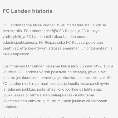
FC Lahden historia
FC Lahden tarina alkaa vuoden 1996 marraskuusta, jolloin se
perustettiin. FC Lahden edeltäjät FC Reipas ja FC Kuusysi
yhdistyivät ja FC Lahden tuli jatkaa Lahden omana
edustusjoukkueessa. FC Reipas sekä FC Kuusysi puoletaan
päättivät, että keskittyvät jatkossa enemmän junioritoimintaan ja
naisjalkapalloon.
Ensimmäinen FC Lahden pelaama kausi alkoi vuonna 1997. Tuolla
kaudella FC Lahden riveissä pelasivat ne pelaajat, jotka olivat
kasattu joukkueeseen perustaja joukkueista. Joukkueista valittiin
FC Lahden riveihin parhaat pelaajat ja lopulta kasassa oli hyvin
lahtelainen joukkue, josta lähes koko joukkue oli lahtelaisia.
Joukkueessa oli lahtelaisten pelaajien lisäksi muutama
ulkomaalainen vahvistus, mutta muutoin joukkue oli kokonaan
Lahdesta.