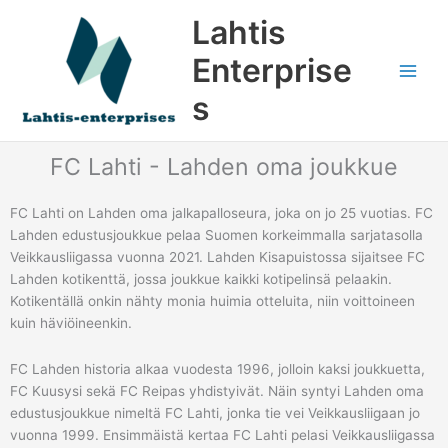
Siirry
Lahtis
sisältöön
Enterprise
s
FC Lahti - Lahden oma joukkue
FC Lahti on Lahden oma jalkapalloseura, joka on jo 25 vuotias. FC
Lahden edustusjoukkue pelaa Suomen korkeimmalla sarjatasolla
Veikkausliigassa vuonna 2021. Lahden Kisapuistossa sijaitsee FC
Lahden kotikenttä, jossa joukkue kaikki kotipelinsä pelaakin.
Kotikentällä onkin nähty monia huimia otteluita, niin voittoineen
kuin häviöineenkin.
FC Lahden historia alkaa vuodesta 1996, jolloin kaksi joukkuetta,
FC Kuusysi sekä FC Reipas yhdistyivät. Näin syntyi Lahden oma
edustusjoukkue nimeltä FC Lahti, jonka tie vei Veikkausliigaan jo
vuonna 1999. Ensimmäistä kertaa FC Lahti pelasi Veikkausliigassa