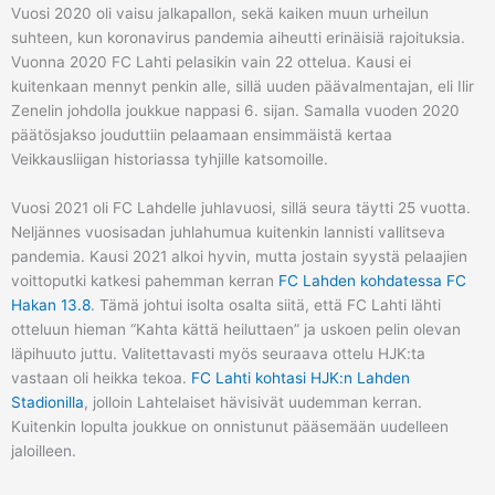
Vuosi 2020 oli vaisu jalkapallon, sekä kaiken muun urheilun
suhteen, kun koronavirus pandemia aiheutti erinäisiä rajoituksia.
Vuonna 2020 FC Lahti pelasikin vain 22 ottelua. Kausi ei
kuitenkaan mennyt penkin alle, sillä uuden päävalmentajan, eli Ilir
Zenelin johdolla joukkue nappasi 6. sijan. Samalla vuoden 2020
päätösjakso jouduttiin pelaamaan ensimmäistä kertaa
Veikkausliigan historiassa tyhjille katsomoille.
Vuosi 2021 oli FC Lahdelle juhlavuosi, sillä seura täytti 25 vuotta.
Neljännes vuosisadan juhlahumua kuitenkin lannisti vallitseva
pandemia. Kausi 2021 alkoi hyvin, mutta jostain syystä pelaajien
voittoputki katkesi pahemman kerran
FC Lahden kohdatessa FC
Hakan 13.8
. Tämä johtui isolta osalta siitä, että FC Lahti lähti
otteluun hieman “Kahta kättä heiluttaen” ja uskoen pelin olevan
läpihuuto juttu. Valitettavasti myös seuraava ottelu HJK:ta
vastaan oli heikka tekoa.
FC Lahti kohtasi HJK:n Lahden
Stadionilla
, jolloin Lahtelaiset hävisivät uudemman kerran.
Kuitenkin lopulta joukkue on onnistunut pääsemään uudelleen
jaloilleen.