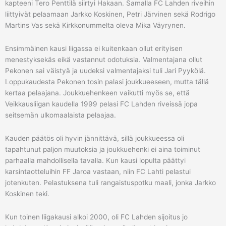
kapteeni Tero Penttilä siirtyi Hakaan. Samalla FC Lahden riveihin
liittyivät pelaamaan Jarkko Koskinen, Petri Järvinen sekä Rodrigo
Martins Vas sekä Kirkkonummelta oleva Mika Väyrynen.
Ensimmäinen kausi liigassa ei kuitenkaan ollut erityisen
menestyksekäs eikä vastannut odotuksia. Valmentajana ollut
Pekonen sai väistyä ja uudeksi valmentajaksi tuli Jari Pyykölä.
Loppukaudesta Pekonen tosin palasi joukkueeseen, mutta tällä
kertaa pelaajana. Joukkuehenkeen vaikutti myös se, että
Veikkausliigan kaudella 1999 pelasi FC Lahden riveissä jopa
seitsemän ulkomaalaista pelaajaa.
Kauden päätös oli hyvin jännittävä, sillä joukkueessa oli
tapahtunut paljon muutoksia ja joukkuehenki ei aina toiminut
parhaalla mahdollisella tavalla. Kun kausi lopulta päättyi
karsintaotteluihin FF Jaroa vastaan, niin FC Lahti pelastui
jotenkuten. Pelastuksena tuli rangaistuspotku maali, jonka Jarkko
Koskinen teki.
Kun toinen liigakausi alkoi 2000, oli FC Lahden sijoitus jo