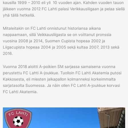
kausilla 1999 – 2010 eli yli 10 vuoden ajan. Kahden vuoden tauon
jälkeen vuonna 2012 FC Lahti palasi Verikkausliigaan ja pelaa siellä
yhä tällä hetkellä.
Mitaleitakin on FC Lahti onnistunut historiansa aikana
nappaamaan, sillä Veikkausliigasta se on voittanut pronssia
vuosina 2008 ja 2014, Suomen Cupista hopeaa 2002 ja
Liigacupista hopeaa 2004 ja 2005 sekä kultaa 2007, 2013 sekä
2016.
Vuonna 2018 aloitti A-poikien SM sarjassa samaisena vuonna
perustettu FC Lahti A-joukkue. Tuolloin FC Lahti Akatemia putosi
Kakkosesta, eli miesten jalkapallon kolmanneksi korkeimmalta
sarjatasolta Suomessa. Ja näin ollen FC Lahti A-joukkue korvasi
FC Lahti Akatemia.