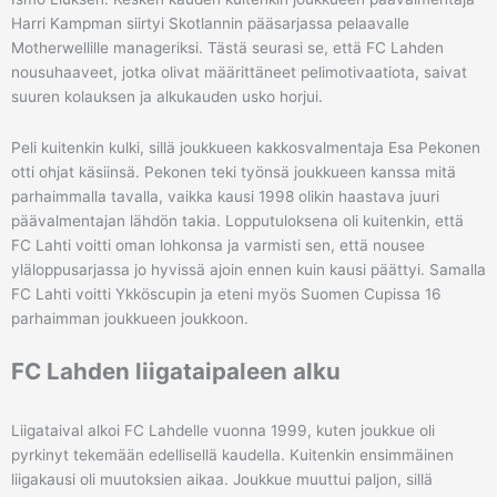
Harri Kampman siirtyi Skotlannin pääsarjassa pelaavalle
Motherwellille manageriksi. Tästä seurasi se, että FC Lahden
nousuhaaveet, jotka olivat määrittäneet pelimotivaatiota, saivat
suuren kolauksen ja alkukauden usko horjui.
Peli kuitenkin kulki, sillä joukkueen kakkosvalmentaja Esa Pekonen
otti ohjat käsiinsä. Pekonen teki työnsä joukkueen kanssa mitä
parhaimmalla tavalla, vaikka kausi 1998 olikin haastava juuri
päävalmentajan lähdön takia. Lopputuloksena oli kuitenkin, että
FC Lahti voitti oman lohkonsa ja varmisti sen, että nousee
yläloppusarjassa jo hyvissä ajoin ennen kuin kausi päättyi. Samalla
FC Lahti voitti Ykköscupin ja eteni myös Suomen Cupissa 16
parhaimman joukkueen joukkoon.
FC Lahden liigataipaleen alku
Liigataival alkoi FC Lahdelle vuonna 1999, kuten joukkue oli
pyrkinyt tekemään edellisellä kaudella. Kuitenkin ensimmäinen
liigakausi oli muutoksien aikaa. Joukkue muuttui paljon, sillä