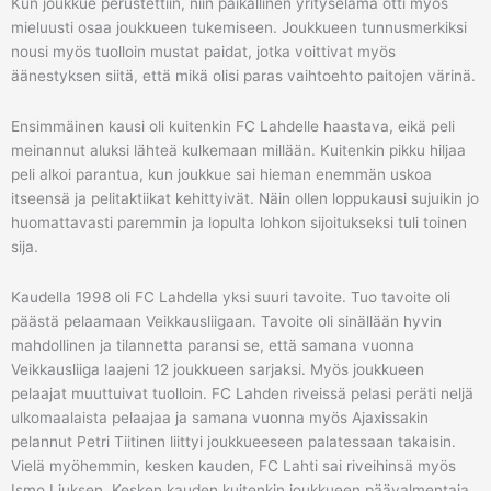
Kun joukkue perustettiin, niin paikallinen yrityselämä otti myös
mieluusti osaa joukkueen tukemiseen. Joukkueen tunnusmerkiksi
nousi myös tuolloin mustat paidat, jotka voittivat myös
äänestyksen siitä, että mikä olisi paras vaihtoehto paitojen värinä.
Ensimmäinen kausi oli kuitenkin FC Lahdelle haastava, eikä peli
meinannut aluksi lähteä kulkemaan millään. Kuitenkin pikku hiljaa
peli alkoi parantua, kun joukkue sai hieman enemmän uskoa
itseensä ja pelitaktiikat kehittyivät. Näin ollen loppukausi sujuikin jo
huomattavasti paremmin ja lopulta lohkon sijoitukseksi tuli toinen
sija.
Kaudella 1998 oli FC Lahdella yksi suuri tavoite. Tuo tavoite oli
päästä pelaamaan Veikkausliigaan. Tavoite oli sinällään hyvin
mahdollinen ja tilannetta paransi se, että samana vuonna
Veikkausliiga laajeni 12 joukkueen sarjaksi. Myös joukkueen
pelaajat muuttuivat tuolloin. FC Lahden riveissä pelasi peräti neljä
ulkomaalaista pelaajaa ja samana vuonna myös Ajaxissakin
pelannut Petri Tiitinen liittyi joukkueeseen palatessaan takaisin.
Vielä myöhemmin, kesken kauden, FC Lahti sai riveihinsä myös
Ismo Liuksen. Kesken kauden kuitenkin joukkueen päävalmentaja