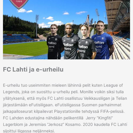
FC Lahti ja e-urheilu
E-urheilu tuo useimmiten mieleen lähinnä pelit kuten League of
Legends, joka on suosittu u-urheilu peli. Monille voikin siksi tulla
yllätyksenä, että myös FC Lahti osallistuu Veikkausliigan ja Telian
järjestämään eFutisliigaan. eFutisliigassa Suomen parhaimmat
jalkapalloseurat kilpailevat Playstationille tehdyssä FIFA-pelissä.
FC Lahden edustajina nähdään pelikentillä Jerry ”Kingfiti”
Lagerblom ja Jeremias ”Jerkosz” Kosamo. 2020 kaudella FC Lahti
sijoittui liigassa neljänneksi.