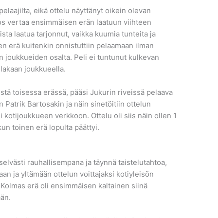
laajilta, eikä ottelu näyttänyt oikein olevan
s vertaa ensimmäisen erän laatuun viihteen
sta laatua tarjonnut, vaikka kuumia tunteita ja
nen erä kuitenkin onnistuttiin pelaamaan ilman
n joukkueiden osalta. Peli ei tuntunut kulkevan
llakaan joukkueella.
istä toisessa erässä, pääsi Jukurin riveissä pelaava
Patrik Bartosakin ja näin sinetöitiin ottelun
 kotijoukkueen verkkoon. Ottelu oli siis näin ollen 1
kun toinen erä lopulta päättyi.
selvästi rauhallisempana ja täynnä taistelutahtoa,
aan ja yltämään ottelun voittajaksi kotiyleisön
 Kolmas erä oli ensimmäisen kaltainen siinä
ään.