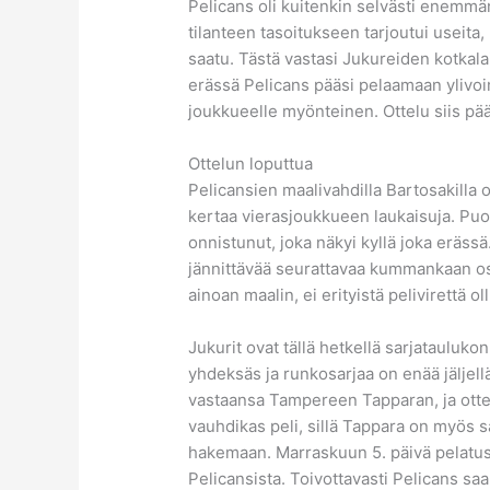
Pelicans oli kuitenkin selvästi enemmän
tilanteen tasoitukseen tarjoutui useita
saatu. Tästä vastasi Jukureiden kotkala
erässä Pelicans pääsi pelaamaan ylivoim
joukkueelle myönteinen. Ottelu siis pää
Ottelun loputtua
Pelicansien maalivahdilla Bartosakilla ol
kertaa vierasjoukkueen laukaisuja. Puolu
onnistunut, joka näkyi kyllä joka erässä.
jännittävää seurattavaa kummankaan osa
ainoan maalin, ei erityistä pelivirettä 
Jukurit ovat tällä hetkellä sarjataulukon
yhdeksäs ja runkosarjaa on enää jäljell
vastaansa Tampereen Tapparan, ja ottel
vauhdikas peli, sillä Tappara on myös sa
hakemaan. Marraskuun 5. päivä pelatu
Pelicansista. Toivottavasti Pelicans saa