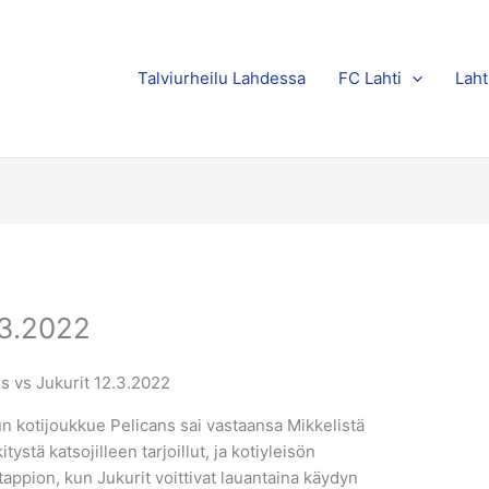
Talviurheilu Lahdessa
FC Lahti
Laht
.3.2022
un kotijoukkue Pelicans sai vastaansa Mikkelistä
itystä katsojilleen tarjoillut, ja kotiyleisön
appion, kun Jukurit voittivat lauantaina käydyn