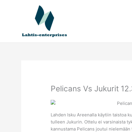
Siirry
sisältöön
Pelicans Vs Jukurit 12
Lahden Isku Areenalla käytiin taistoa k
tulleen Jukurin. Ottelu ei varsinaista tyk
kannustama Pelicans joutui nielemään t