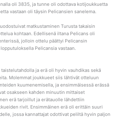
nalla oli 3835, ja tunne oli odottava kotijoukkuetta
uetta vastaan oli täysin Pelicansien sanelema.
muodostuivat matkustaminen Turusta takaisin
telua kohtaan. Edellisenä iltana Pelicans oli
erissä, jolloin ottelu päättyi Pelicansin
 lopputuloksella Pelicansia vastaan.
aistelutahdolla ja erä oli hyvin vauhdikas sekä
teita. Molemmat joukkueet siis lähtivät otteluun
n tunteiden kuumenemisella, ja ensimmäisessä erässä
ivat osakseen kahden minuutin mittaiset
en erä tarjoillut ja erätauolle lähdettiin
kueiden rivit. Ensimmäinen erä oli erittäin suuri
elle, jossa kannattajat odottivat peliltä hyvin paljon