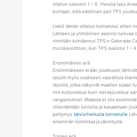
ottelun lukemin 1 – 0. Yleisöä Isku Aree
kohtaan, sillä edellinen peli TPS joukk
Liekö tämän ottelun kohtaloksi sitten 
Lahteen ja ylimielinen asenne tulevaa ot
nimittäin kohdannut TPS:n Gatorade Cent
murskavoittoon, kun TPS kukistui 1 – 4
Ensimmäinen erä
Ensimmäiseen erään joukkueet lähtivät t
tarjoili myös osakseen vaarallisia tilan
täysillä, jotka näkyivät maalien sijaa
niin kotijoukkue kuin vierasjoukkue sa
rangaistukset. Maaleja ei siis ensimmäin
viilentämään tunteita ja kasaamaan jouk
pettymys
talviurheilusta tunnetulle
Lahd
enemmän toimintaa ja jännitystä.
Toinen erä