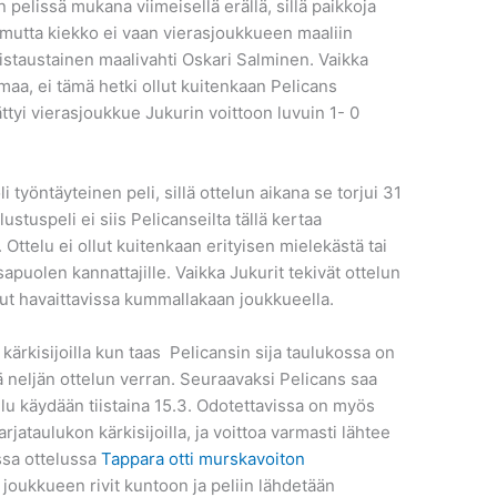
 pelissä mukana viimeisellä erällä, sillä paikkoja
, mutta kiekko ei vaan vierasjoukkueen maaliin
istaustainen maalivahti Oskari Salminen. Vaikka
aa, ei tämä hetki ollut kuitenkaan Pelicans
ttyi vierasjoukkue Jukurin voittoon luvuin 1- 0
i työntäyteinen peli, sillä ottelun aikana se torjui 31
stuspeli ei siis Pelicanseilta tällä kertaa
 Ottelu ei ollut kuitenkaan erityisen mielekästä tai
puolen kannattajille. Vaikka Jukurit tekivät ottelun
ollut havaittavissa kummallakaan joukkueella.
 kärkisijoilla kun taas Pelicansin sija taulukossa on
ä neljän ottelun verran. Seuraavaksi Pelicans saa
u käydään tiistaina 15.3. Odotettavissa on myös
rjataulukon kärkisijoilla, ja voittoa varmasti lähtee
ssa ottelussa
Tappara otti murskavoiton
 joukkueen rivit kuntoon ja peliin lähdetään