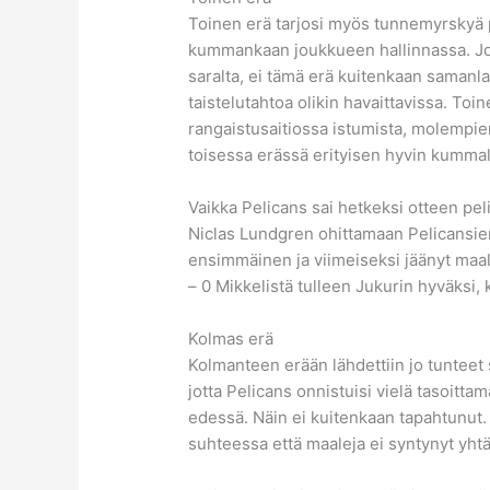
Toinen erä tarjosi myös tunnemyrskyä pe
kummankaan joukkueen hallinnassa. Jo
saralta, ei tämä erä kuitenkaan samanlai
taistelutahtoa olikin havaittavissa. Toi
rangaistusaitiossa istumista, molempie
toisessa erässä erityisen hyvin kumma
Vaikka Pelicans sai hetkeksi otteen pel
Niclas Lundgren ohittamaan Pelicansien 
ensimmäinen ja viimeiseksi jäänyt maali
– 0 Mikkelistä tulleen Jukurin hyväksi, 
Kolmas erä
Kolmanteen erään lähdettiin jo tunteet 
jotta Pelicans onnistuisi vielä tasoittam
edessä. Näin ei kuitenkaan tapahtunut.
suhteessa että maaleja ei syntynyt yht