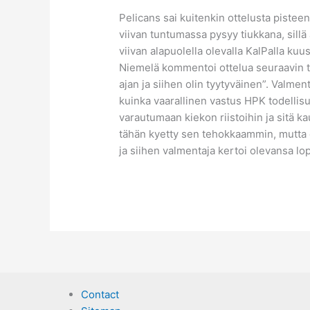
Pelicans sai kuitenkin ottelusta piste
viivan tuntumassa pysyy tiukkana, sillä
viivan alapuolella olevalla KalPalla k
Niemelä kommentoi ottelua seuraavin t
ajan ja siihen olin tyytyväinen”. Valmen
kuinka vaarallinen vastus HPK todellisu
varautumaan kiekon riistoihin ja sitä ka
tähän kyetty sen tehokkaammin, mutta ot
ja siihen valmentaja kertoi olevansa lop
Contact