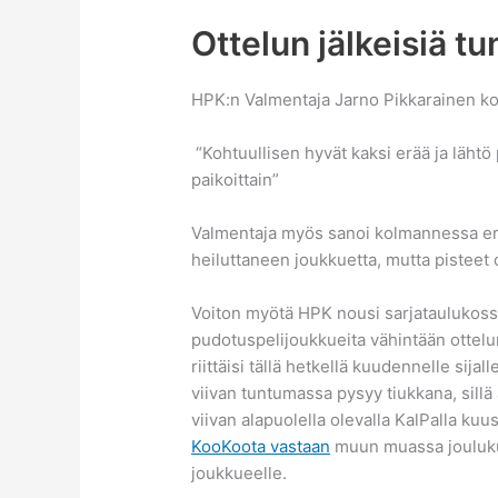
Ottelun jälkeisiä t
HPK:n Valmentaja Jarno Pikkarainen ko
“Kohtuullisen hyvät kaksi erää ja lähtö 
paikoittain”
Valmentaja myös sanoi kolmannessa er
heiluttaneen joukkuetta, mutta pisteet o
Voiton myötä HPK nousi sarjataulukoss
pudotuspelijoukkueita vähintään otte
riittäisi tällä hetkellä kuudennelle sij
viivan tuntumassa pysyy tiukkana, sillä
viivan alapuolella olevalla KalPalla ku
KooKoota vastaan
muun muassa joulukuus
joukkueelle.