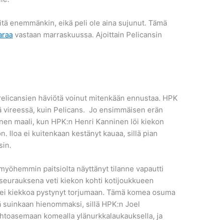
tä enemmänkin, eikä peli ole aina sujunut. Tämä
araa
vastaan marraskuussa. Ajoittain Pelicansin
kä Pelicansien häviötä voinut mitenkään ennustaa. HPK
ä vireessä, kuin Pelicans. Jo ensimmäisen erän
inen maali, kun HPK:n Henri Kanninen löi kiekon
n. Iloa ei kuitenkaan kestänyt kauaa, sillä pian
sin.
 myöhemmin paitsiolta näyttänyt tilanne vapautti
 seurauksena veti kiekon kohti kotijoukkueen
en ei kiekkoa pystynyt torjumaan. Tämä komea osuma
kä suinkaan hienommaksi, sillä HPK:n Joel
ohtoasemaan komealla ylänurkkalaukauksella, ja