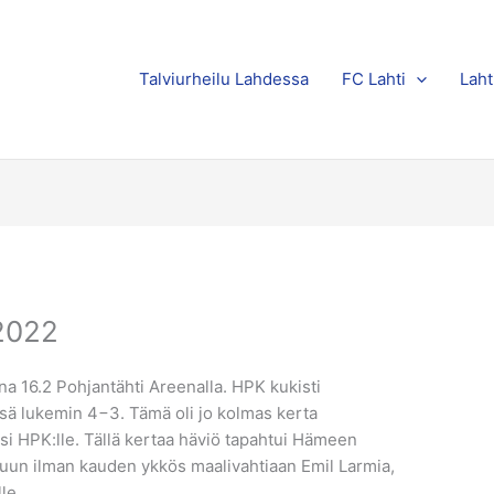
Talviurheilu Lahdessa
FC Lahti
Laht
.2022
na 16.2 Pohjantähti Areenalla. HPK kukisti
sä lukemin 4−3. Tämä oli jo kolmas kerta
isi HPK:lle. Tällä kertaa häviö tapahtui Hämeen
eluun ilman kauden ykkös maalivahtiaan Emil Larmia,
lle.