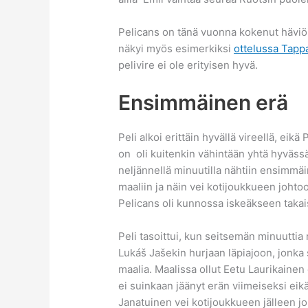
Pelicans on tänä vuonna kokenut häviöi
näkyi myös esimerkiksi
ottelussa Tapp
pelivire ei ole erityisen hyvä.
Ensimmäinen erä
Peli alkoi erittäin hyvällä vireellä, ei
on oli kuitenkin vähintään yhtä hyväss
neljännellä minuutilla nähtiin ensimmä
maaliin ja näin vei kotijoukkueen johtoo
Pelicans oli kunnossa iskeäkseen takai
Peli tasoittui, kun seitsemän minuuttia
Lukáš Jašekin hurjaan läpiajoon, jonka
maalia. Maalissa ollut Eetu Laurikain
ei suinkaan jäänyt erän viimeiseksi ei
Janatuinen vei kotijoukkueen jälleen j