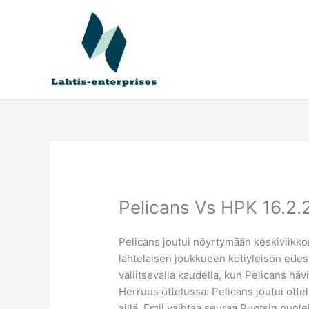
Siirry
sisältöön
Pelicans Vs HPK 16.2
Pelicans joutui nöyrtymään keskiviikko
lahtelaisen joukkueen kotiyleisön edes
vallitsevalla kaudella, kun Pelicans häv
Herruus ottelussa. Pelicans joutui ott
aillä Emil vaihtaa seuraa Ruotsin puole