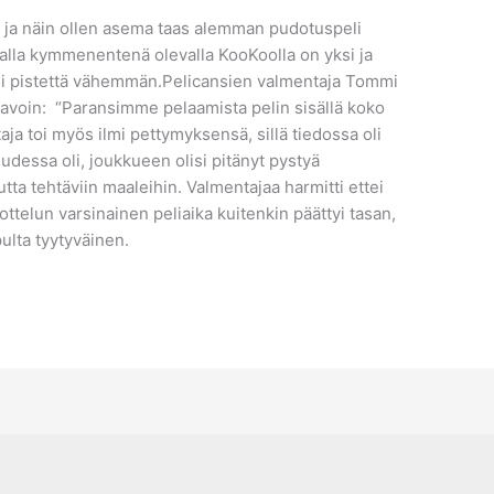
en ja näin ollen asema taas alemman pudotuspeli
 alla kymmenentenä olevalla KooKoolla on yksi ja
uusi pistettä vähemmän.Pelicansien valmentaja Tommi
avoin: “Paransimme pelaamista pelin sisällä koko
taja toi myös ilmi pettymyksensä, sillä tiedossa oli
udessa oli, joukkueen olisi pitänyt pystyä
utta tehtäviin maaleihin. Valmentajaa harmitti ettei
telun varsinainen peliaika kuitenkin päättyi tasan,
ulta tyytyväinen.