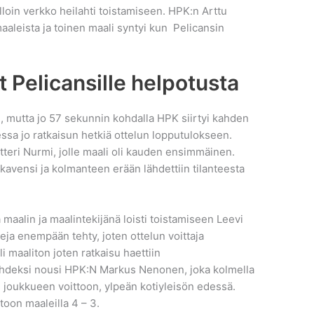
lloin verkko heilahti toistamiseen. HPK:n Arttu
aaleista ja toinen maali syntyi kun Pelicansin
t Pelicansille helpotusta
n, mutta jo 57 sekunnin kohdalla HPK siirtyi kahden
ssa jo ratkaisun hetkiä ottelun lopputulokseen.
tteri Nurmi, jolle maali oli kauden ensimmäinen.
avensi ja kolmanteen erään lähdettiin tilanteesta
 maalin ja maalintekijänä loisti toistamiseen Leevi
ja enempään tehty, joten ottelun voittaja
li maaliton joten ratkaisu haettiin
tähdeksi nousi HPK:N Markus Nenonen, joka kolmella
li joukkueen voittoon, ylpeän kotiyleisön edessä.
toon maaleilla 4 – 3.