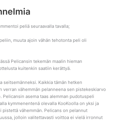
unnelmia
mmentoi peliä seuraavalla tavalla;
peliin, muuta ajoin vähän tehotonta peli oli
ässä Pelicansin tekemän maalin hieman
ttelusta kuitenkin saatiin kerättyä.
a seitsemänneksi. Kaikkia tämän hetken
lun verran vähemmän pelanneena sen pistekeskiarvo
alle. Pelicansin asema taas alemman pudotuspeli
 alla kymmenentenä olevalla KooKoolla on yksi ja
usi pistettä vähemmän. Pelicans on pelannut
sa, jolloin valitettavasti voittoa ei vielä irronnut