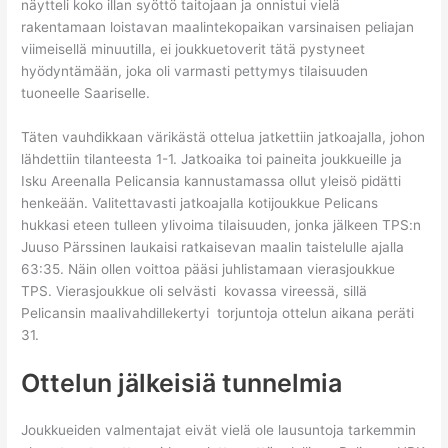
näytteli koko illan syöttö taitojaan ja onnistui vielä
rakentamaan loistavan maalintekopaikan varsinaisen peliajan
viimeisellä minuutilla, ei joukkuetoverit tätä pystyneet
hyödyntämään, joka oli varmasti pettymys tilaisuuden
tuoneelle Saariselle.
Täten vauhdikkaan värikästä ottelua jatkettiin jatkoajalla, johon
lähdettiin tilanteesta 1-1. Jatkoaika toi paineita joukkueille ja
Isku Areenalla Pelicansia kannustamassa ollut yleisö pidätti
henkeään. Valitettavasti jatkoajalla kotijoukkue Pelicans
hukkasi eteen tulleen ylivoima tilaisuuden, jonka jälkeen TPS:n
Juuso Pärssinen laukaisi ratkaisevan maalin taistelulle ajalla
63:35. Näin ollen voittoa pääsi juhlistamaan vierasjoukkue
TPS. Vierasjoukkue oli selvästi kovassa vireessä, sillä
Pelicansin maalivahdillekertyi torjuntoja ottelun aikana peräti
31.
Ottelun jälkeisiä tunnelmia
Joukkueiden valmentajat eivät vielä ole lausuntoja tarkemmin