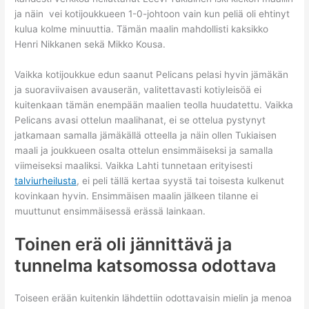
ja näin vei kotijoukkueen 1-0-johtoon vain kun peliä oli ehtinyt
kulua kolme minuuttia. Tämän maalin mahdollisti kaksikko
Henri Nikkanen sekä Mikko Kousa.
Vaikka kotijoukkue edun saanut Pelicans pelasi hyvin jämäkän
ja suoraviivaisen avauserän, valitettavasti kotiyleisöä ei
kuitenkaan tämän enempään maalien teolla huudatettu. Vaikka
Pelicans avasi ottelun maalihanat, ei se ottelua pystynyt
jatkamaan samalla jämäkällä otteella ja näin ollen Tukiaisen
maali ja joukkueen osalta ottelun ensimmäiseksi ja samalla
viimeiseksi maaliksi. Vaikka Lahti tunnetaan erityisesti
talviurheilusta
, ei peli tällä kertaa syystä tai toisesta kulkenut
kovinkaan hyvin. Ensimmäisen maalin jälkeen tilanne ei
muuttunut ensimmäisessä erässä lainkaan.
Toinen erä oli jännittävä ja
tunnelma katsomossa odottava
Toiseen erään kuitenkin lähdettiin odottavaisin mielin ja menoa