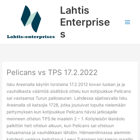
Siirry
Lahtis
sisältöön
Enterprise
s
Pelicans vs TPS 17.2.2022
Isku Areenalla käytiin torstaina 17.2.2012 kovan luokan ja ja
vauhdikasta vääntöä sisältävä ottelu kun kotijoukkue Pelicans
sai vastaansa Turun palloseuran. Lahdessa sijaitsevalla Isku
Areenalla oli katsojia 1728, jotka joutuivat lopulta nielemään
pettymyksen kun kotijoukkue Pelicans hävisi jatkoajalle
menneen ottelun TPS:lle maalein 2 – 1. Kotiyleisön läsnäolo
palkittiin heti ottelun alkuun, kun Pelicans sai otteluun
haluamansa ja vauhdikkaan lähdön. Hämeenlinnassa aiemmin
kahdesti verkkoa heiluttanut Leevi Tukiainen iski kiekon maaliin