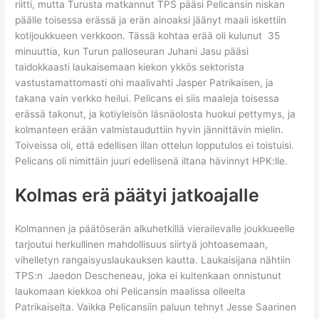
riitti, mutta Turusta matkannut TPS pääsi Pelicansin niskan
päälle toisessa erässä ja erän ainoaksi jäänyt maali iskettiin
kotijoukkueen verkkoon. Tässä kohtaa erää oli kulunut 35
minuuttia, kun Turun palloseuran Juhani Jasu pääsi
taidokkaasti laukaisemaan kiekon ykkös sektorista
vastustamattomasti ohi maalivahti Jasper Patrikaisen, ja
takana vain verkko heilui. Pelicans ei siis maaleja toisessa
erässä takonut, ja kotiyleisön läsnäolosta huokui pettymys, ja
kolmanteen erään valmistauduttiin hyvin jännittävin mielin.
Toiveissa oli, että edellisen illan ottelun lopputulos ei toistuisi.
Pelicans oli nimittäin juuri edellisenä iltana hävinnyt HPK:lle.
Kolmas erä päätyi jatkoajalle
Kolmannen ja päätöserän alkuhetkillä vierailevalle joukkueelle
tarjoutui herkullinen mahdollisuus siirtyä johtoasemaan,
vihelletyn rangaisyuslaukauksen kautta. Laukaisijana nähtiin
TPS:n Jaedon Descheneau, joka ei kuitenkaan onnistunut
laukomaan kiekkoa ohi Pelicansin maalissa olleelta
Patrikaiselta. Vaikka Pelicansiin paluun tehnyt Jesse Saarinen