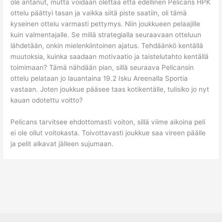
ole antanut, mutta voidaan olettaa että edellinen Pelicans HPK
ottelu päättyi tasan ja vaikka siitä piste saatiin, oli tämä
kyseinen ottelu varmasti pettymys. Niin joukkueen pelaajille
kuin valmentajalle. Se millä strategialla seuraavaan otteluun
lähdetään, onkin mielenkiintoinen ajatus. Tehdäänkö kentällä
muutoksia, kuinka saadaan motivaatio ja taistelutahto kentällä
toimimaan? Tämä nähdään pian, sillä seuraava Pelicansin
ottelu pelataan jo lauantaina 19.2 Isku Areenalla Sportia
vastaan. Joten joukkue pääsee taas kotikentälle, tulisiko jo nyt
kauan odotettu voitto?
Pelicans tarvitsee ehdottomasti voiton, sillä viime aikoina peli
ei ole ollut voitokasta. Toivottavasti joukkue saa vireen päälle
ja pelit alkavat jälleen sujumaan.