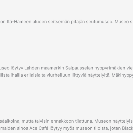
n Itä-Hämeen alueen seitsemän pitäjän seutumuseo. Museo sij
museo löytyy Lahden maamerkin Salpausselän hyppyrimäkien vie
ta ihailla erilaisia talviurheiluun liittyviä näyttelyitä. Mäkihypp
ikoina, mutta talvisin ennakkoon tilattuna. Museon näyttelyissä
oismaiden ainoa Ace Café löytyy myös museon tiloista, joten Black 