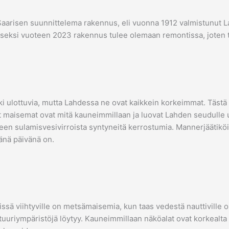
 Saarisen suunnittelema rakennus, eli vuonna 1912 valmistunut L
iseksi vuoteen 2023 rakennus tulee olemaan remontissa, joten t
i ulottuvia, mutta Lahdessa ne ovat kaikkein korkeimmat. Tästä
aisemat ovat mitä kauneimmillaan ja luovat Lahden seudulle upe
een sulamisvesivirroista syntyneitä kerrostumia. Mannerjääti
tänä päivänä on.
issä viihtyville on metsämaisemia, kun taas vedestä nauttiville on
ulttuuriympäristöjä löytyy. Kauneimmillaan näköalat ovat korkeal