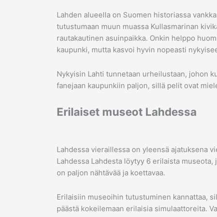
Lahden alueella on Suomen historiassa vankka 
tutustumaan muun muassa Kullasmarinan kivikau
rautakautinen asuinpaikka. Onkin helppo huomata
kaupunki, mutta kasvoi hyvin nopeasti nykyis
Nykyisin Lahti tunnetaan urheilustaan, johon kuu
fanejaan kaupunkiin paljon, sillä pelit ovat mie
Erilaiset museot Lahdessa
Lahdessa vieraillessa on yleensä ajatuksena v
Lahdessa Lahdesta löytyy 6 erilaista museota, jot
on paljon nähtävää ja koettavaa.
Erilaisiin museoihin tutustuminen kannattaa, 
päästä kokeilemaan erilaisia simulaattoreita.