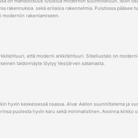
sa on mahdollisuus tutustua moderniin suunnitteluun. Isoin osa 
mia rakennuksia sekä erilaisia rakennelmia. Puistossa pääsee 
si moderniin rakentamiseen.
arkkitehtuuri, että moderni arkkitehtuuri. Sibeliustalo on modern
seinen taidonnäyte löytyy Vesijärven satamasta.
nkin hyvin keskeisessä osassa. Alvar Aallon suunnittelema ja vu
urinsa puolesta hyvin karu sekä minimalistinen. Avoinna kirkko on