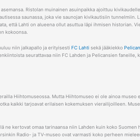
asemansa. Ristolan muinainen asuinpaikka ajoittuu kivikaudelle
tisessa saunassa, joka vie saunojan kivikautisiin tunnelmiin. L
, että Lahti on alueena ollut asuttua läpi ihmisen historian. Vie
een kokoonsa.
luu niin jalkapallo ja erityisesti
FC Lahti
sekä jääkiekko
Pelica
lenkiintoista seurattavaa niin FC Lahden ja Pelicansien faneille,
ierailla Hiihtomuseossa. Mutta Hiihtomuseo ei ole ainoa museo
ka kaikki tarjoavat erilaisen kokemuksen vierailijoilleen. Museot s
sillä ne kertovat omaa tarinaansa niin Lahden kuin koko Suomen
 Varsinkin Radio- ja TV-museo ovat varmasti koko perheen miele