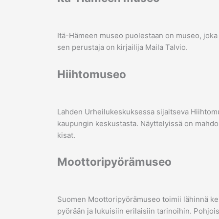
Itä-Hämeen museo puolestaan on museo, joka o
sen perustaja on kirjailija Maila Talvio.
Hiihtomuseo
Lahden Urheilukeskuksessa sijaitseva Hiihto
kaupungin keskustasta. Näyttelyissä on mahdollis
kisat.
Moottoripyörämuseo
Suomen Moottoripyörämuseo toimii lähinnä kesäa
pyörään ja lukuisiin erilaisiin tarinoihin. Pohj