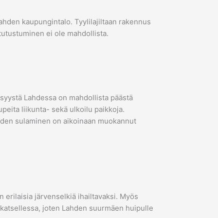
ahden kaupungintalo. Tyylilajiltaan rakennus
utustuminen ei ole mahdollista.
 syystä Lahdessa on mahdollista päästä
ita liikunta- sekä ulkoilu paikkoja.
köiden sulaminen on aikoinaan muokannut
 erilaisia järvenselkiä ihailtavaksi. Myös
ta katsellessa, joten Lahden suurmäen huipulle