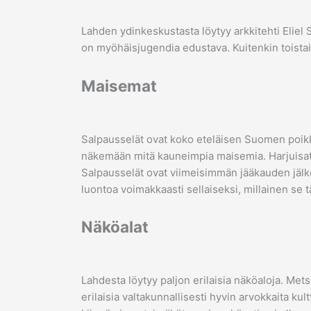
Lahden ydinkeskustasta löytyy arkkitehti Eliel
on myöhäisjugendia edustava. Kuitenkin toista
Maisemat
Salpausselät ovat koko eteläisen Suomen poikk
näkemään mitä kauneimpia maisemia. Harjuisat m
Salpausselät ovat viimeisimmän jääkauden jälk
luontoa voimakkaasti sellaiseksi, millainen se 
Näköalat
Lahdesta löytyy paljon erilaisia näköaloja. Mets
erilaisia valtakunnallisesti hyvin arvokkaita k