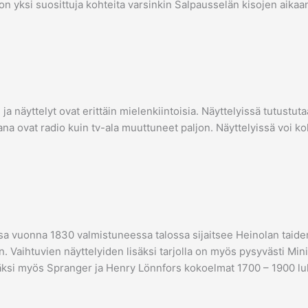
on yksi suosittuja kohteita varsinkin Salpausselän kisojen aika
ja näyttelyt ovat erittäin mielenkiintoisia. Näyttelyissä tutustu
na ovat radio kuin tv-ala muuttuneet paljon. Näyttelyissä voi 
sa vuonna 1830 valmistuneessa talossa sijaitsee Heinolan tai
. Vaihtuvien näyttelyiden lisäksi tarjolla on myös pysyvästi Minis
äksi myös Spranger ja Henry Lönnfors kokoelmat 1700 – 1900 luk