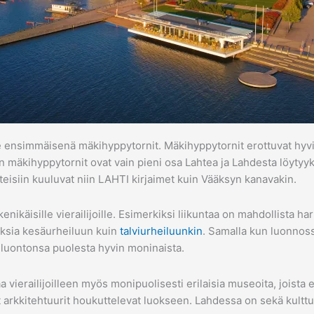
lee ensimmäisenä mäkihyppytornit. Mäkihyppytornit erottuvat hy
in mäkihyppytornit ovat vain pieni osa Lahtea ja Lahdesta löyty
eisiin kuuluvat niin LAHTI kirjaimet kuin Vääksyn kanavakin.
enikäisille vierailijoille. Esimerkiksi liikuntaa on mahdollista h
uksia kesäurheiluun kuin
talviurheiluunkin
. Samalla kun luonnos
luontonsa puolesta hyvin moninaista.
oaa vierailijoilleen myös monipuolisesti erilaisia museoita, jois
 arkkitehtuurit houkuttelevat luokseen. Lahdessa on sekä kulttuu