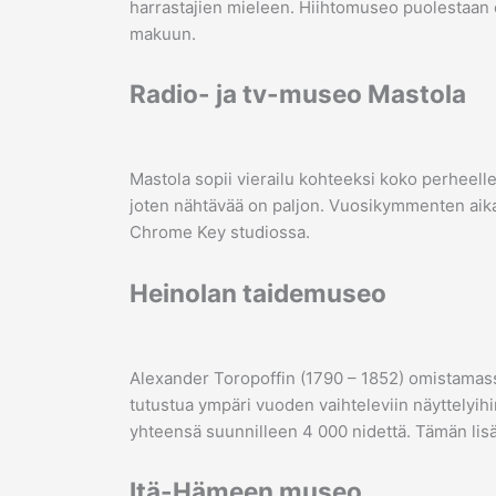
harrastajien mieleen. Hiihtomuseo puolestaan 
makuun.
Radio- ja tv-museo Mastola
Mastola sopii vierailu kohteeksi koko perheelle 
joten nähtävää on paljon. Vuosikymmenten aika
Chrome Key studiossa.
Heinolan taidemuseo
Alexander Toropoffin (1790 – 1852) omistamas
tutustua ympäri vuoden vaihteleviin näyttelyihin
yhteensä suunnilleen 4 000 nidettä. Tämän lis
Itä-Hämeen museo