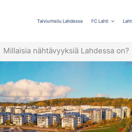
Talviurheilu Lahdessa
FC Lahti
Laht
Millaisia nähtävyyksiä Lahdessa on?