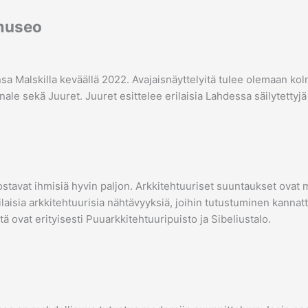
 museo
 Malskilla keväällä 2022. Avajaisnäyttelyitä tulee olemaan kolme
nale sekä Juuret. Juuret esittelee erilaisia Lahdessa säilytettyjä
innostavat ihmisiä hyvin paljon. Arkkitehtuuriset suuntaukset o
ilaisia arkkitehtuurisia nähtävyyksiä, joihin tutustuminen kanna
tä ovat erityisesti Puuarkkitehtuuripuisto ja Sibeliustalo.