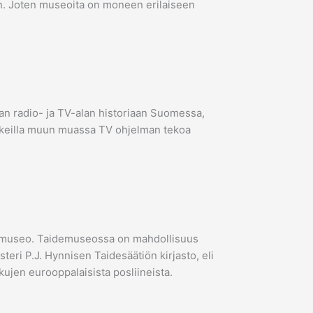
an. Joten museoita on moneen erilaiseen
taan radio- ja TV-alan historiaan Suomessa,
kokeilla muun muassa TV ohjelman tekoa
demuseo. Taidemuseossa on mahdollisuus
teri P.J. Hynnisen Taidesäätiön kirjasto, eli
ujen eurooppalaisista posliineista.