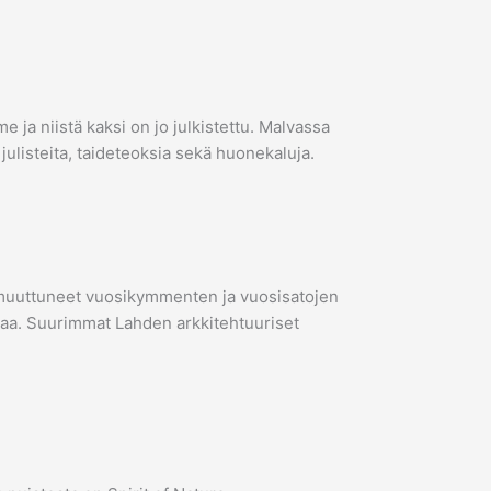
 ja niistä kaksi on jo julkistettu. Malvassa
 julisteita, taideteoksia sekä huonekaluja.
vat muuttuneet vuosikymmenten ja vuosisatojen
ttaa. Suurimmat Lahden arkkitehtuuriset