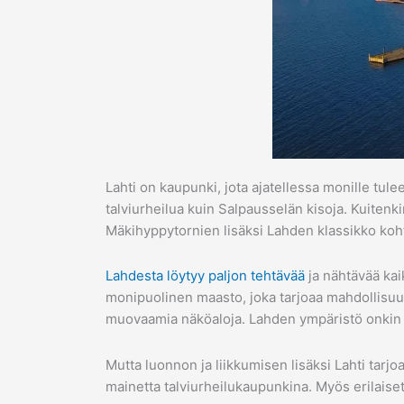
Lahti on kaupunki, jota ajatellessa monille tu
talviurheilua kuin Salpausselän kisoja. Kuitenk
Mäkihyppytornien lisäksi Lahden klassikko koht
Lahdesta löytyy paljon tehtävää
ja nähtävää kaik
monipuolinen maasto, joka tarjoaa mahdollisu
muovaamia näköaloja. Lahden ympäristö onkin 
Mutta luonnon ja liikkumisen lisäksi Lahti tarj
mainetta talviurheilukaupunkina. Myös erilaiset