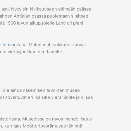
 asti. Nykyisin kivikautiseen elämään pääsee
ahden Ahtialan osassa puolestaan sijaitsee
lä 1900 luvun alkupuolelle Lahti oli pieni
nsien
mukana. Molemmat joukkueet tuovat
 kuin vierasjoukkueiden faneille.
 ei ole ainoa näkemisen arvoinen museo
oveltuvat eri ikäisille vierailijoille ja niissä
 historiasta. Museoissa on myös mahdollisuus
en, kun taas Moottoripyörämuseo lähinnä