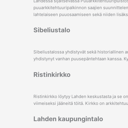
Lahdessa sijaitsevassa Puuarkkitehtuuripuistos
puuarkkitehtuuripalkinnon saajien suunnittele
lahtelaiseen puuosaamiseen sekä niiden lisäk
Sibeliustalo
Sibeliustalossa yhdistyvät sekä historiallinen 
yhdistynyt vanhan puusepäntehtaan kanssa. Ky
Ristinkirkko
Ristinkirkko löytyy Lahden keskustasta ja se o
viimeiseksi jääneitä töitä. Kirkko on arkkitehtu
Lahden kaupungintalo