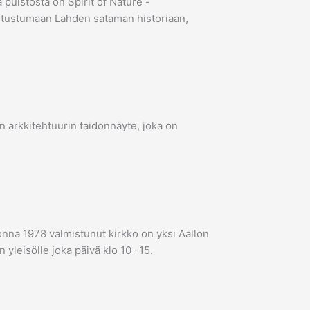
puistosta on Spirit of Nature -
tutustumaan Lahden sataman historiaan,
in arkkitehtuurin taidonnäyte, joka on
onna 1978 valmistunut kirkko on yksi Aallon
 yleisölle joka päivä klo 10 -15.