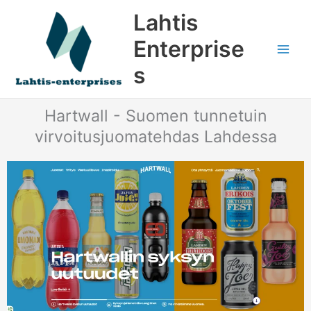
Siirry
Lahtis
sisältöön
Enterprise
s
Hartwall - Suomen tunnetuin
virvoitusjuomatehdas Lahdessa