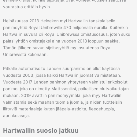
esimerkki siitä, kuinka sijoittajat ovat voineet vuosien saatossa
vaurastua erittäin hyvin.
Heinäkuussa 2013 Heineken myi Hartwallin tanskalaiselle
panimoyhtiö Royal Unibrewille 470 miljoonalla eurolla. Kuitenkin
Hartwallin suvulla oli Royal Unibrewssa omistusosuus, joten suku
palasi yhtiön omistajaksi aina vuoden 2018 loppuun saakka.
Tämän jälkeen suvun sijoitusyhtiö myi osuutensa Royal
Unibrewistä kokonaan.
Pitkälle automatisoitu Lahden suurpanimo on ollut käytössä
vuodesta 2003, jossa kaikki Hartwallin juomat valmistetaan.
Vuodesta 2017 Lahden panimon yhteyteen valmistui erikoisolut
panimo, joka on nimetty Mattssoniksi, paikallisen olutvaikuttajan
mukaan. 2019 avattiin panimomyymälä, joka myy Hartwallin
valmistamia sekä maahan tuomia juomia, ja niiden tuotteisiin
liittyviä materiaaleja kuten jääpala-astioita, fleecehuopia,
aurinkolaseja.
Hartwallin suosio jatkuu