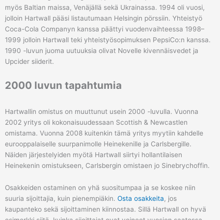
myös Baltian maissa, Venäjällä sekä Ukrainassa. 1994 oli vuosi,
jolloin Hartwall pääsi listautumaan Helsingin pörssiin. Yhteistyö
Coca-Cola Companyn kanssa päättyi vuodenvaihteessa 1998–
1999 jolloin Hartwall teki yhteistyösopimuksen PepsiCo:n kanssa.
1990 -luvun juoma uutuuksia olivat Novelle kivennäisvedet ja
Upcider siiderit.
2000 luvun tapahtumia
Hartwallin omistus on muuttunut usein 2000 -luvulla. Vuonna
2002 yritys oli kokonaisuudessaan Scottish & Newcastlen
omistama. Vuonna 2008 kuitenkin tämä yritys myytiin kahdelle
eurooppalaiselle suurpanimolle Heinekenille ja Carlsbergille.
Näiden järjestelyiden myötä Hartwall siirtyi hollantilaisen
Heinekenin omistukseen, Carlsbergin omistaen jo Sinebrychoffin.
Osakkeiden ostaminen on yhä suositumpaa ja se koskee niin
suuria sijoittajia, kuin pienempiäkin.
Osta osakkeita
, jos
kaupanteko sekä sijoittaminen kiinnostaa. Sillä Hartwall on hyvä