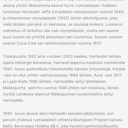
aikana yhtiön liiketoiminta kasvoi hyvin voimakkaasti. Kaikkien
tunteman Hartwallin Jaffa tuli kaikkien tietoisuuteen vuonna 1949,
ja nimenomaan olympialaisiin (1952) tehtiin alkoholijuoma, joka
vielä tänäkin päivänä on olemassa, se kuuluisa lonkero. Lonkeron
valmistus oli tarkoitus olla vain olympialaisiin, mutta sen saama
suuri suosio sai yhtiötä jatkamaan sen tuotantoa. Suuren suosion
saanut Coca-Cola sai valmistuslisenssin vuonna 1957.
Toukokuusta 1962 aina vuoteen 2003 saakka, Hartwallin tehdas
sijaitsi Helsingin Konalassa. Hartwall laajentui keskiolut markkinoille
1960 -luvun puolivälissä toteuttamalla lukuisia yritysostoja. Karjala
-olut on ollut yhtiön valmistuksessa 1966 lähtien, Aura -olut 1971
ja Lapin Kulta 1980 lähtien. Hartwallille siirtyi lahtelainen
Mallasjuoma -panimo vuonna 1988 yhtiön sen ostaessa, tämän
myötä Lahdessa sijainnut Mallasjuoman tuotantolaitos siirtyi
Hartwallille.
1990 -luvun alussa alkoi Hartwallin kansainvälistyminen, kun
perusti yhdessä ruotsalaisten yhteistyökumppani Prippsin kanssa
Baltic Beverages Holding AB:n, joka harjoitti panimoteollisuutta