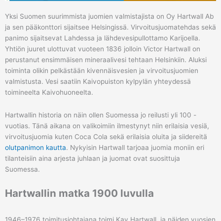
Yksi Suomen suurimmista juomien valmistajista on Oy Hartwall Ab
ja sen pääkonttori sijaitsee Helsingissä. Virvoitusjuomatehdas sekä
panimo sijaitsevat Lahdessa ja lähdevesipullottamo Karijoella.
Yhtiön juuret ulottuvat vuoteen 1836 jolloin Victor Hartwall on
perustanut ensimmäisen mineraalivesi tehtaan Helsinkiin. Aluksi
toiminta olikin pelkästään kivennäisvesien ja virvoitusjuomien
valmistusta. Vesi saatiin Kaivopuiston kylpylän yhteydessä
toimineelta Kaivohuoneelta.
Hartwallin historia on näin ollen Suomessa jo reilusti yli 100 -
vuotias. Tänä aikana on valikoimiin ilmestynyt niin erilaisia vesiä,
virvoitusjuomia kuten Coca Cola sekä erilaisia oluita ja siidereitä
olutpanimon kautta
. Nykyisin Hartwall tarjoaa juomia moniin eri
tilanteisiin aina arjesta juhlaan ja juomat ovat suosittuja
Suomessa.
Hartwallin matka 1900 luvulla
1946–1976 toimitusjohtajana toimi Kay Hartwall, ja näiden vuosien