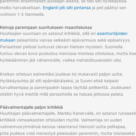
paremmin ensimmäisen puoliajan aikana, se teki silti hyökkäyksiä
melko harvakseltaan.
Englanti piti silti pintansa
ja peli päättyi sen
voittoon 1-3 tilanteella.
Keinoja parempaan suoritukseen maaotteluissa
Huuhkajien suuntaan on satanut kritiikkiä, sillä eri
asiantuntijoiden
mukaan
pelaamista vaivaa selkeästi epävarmuus sekä epäselvyys.
Periaatteet pelissä tuntuvat olevan hieman mysteeri. Suomella
tuntuu olevan kova puolustus menossa monissa otteluissa, mutta itse
hyökkääminen jää vähemmälle, vaikka mahdollisuuksiakin olisi.
Kreikan otteluun esimerkiksi joukkue toi mukavasti paljon uutta.
Hyökkäysuhka jäi silti epämääräiseksi, ja Suomi ehkä kaipaisi
turvallisempaa ja parempaakin tapaa täyttää pelikenttä. Joukkueen
olisikin hyvä miettiä millä periaatteilla se haluaa jatkossa pelata.
Päävalmentajalle paljon kritiikkiä
Huuhkajan päävalmentajalle, Markku Kanervalle, on satanut runsaasti
kritiikkiä viimeaikaisten otteluiden myötä. Valmentaja on uuden
valmennusryhmänsä kanssa rakentanut hienosti uutta pelitapaa,
jotta joukkue voisi menestyä peleissään paremmin, mutta toistaiseksi