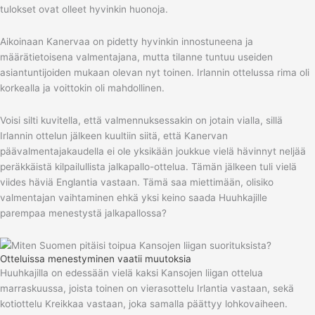
tulokset ovat olleet hyvinkin huonoja.
Aikoinaan Kanervaa on pidetty hyvinkin innostuneena ja
määrätietoisena valmentajana, mutta tilanne tuntuu useiden
asiantuntijoiden mukaan olevan nyt toinen. Irlannin ottelussa rima oli
korkealla ja voittokin oli mahdollinen.
Voisi silti kuvitella, että valmennuksessakin on jotain vialla, sillä
Irlannin ottelun jälkeen kuultiin siitä, että Kanervan
päävalmentajakaudella ei ole yksikään joukkue vielä hävinnyt neljää
peräkkäistä kilpailullista jalkapallo-ottelua. Tämän jälkeen tuli vielä
viides häviä Englantia vastaan. Tämä saa miettimään, olisiko
valmentajan vaihtaminen ehkä yksi keino saada Huuhkajille
parempaa menestystä jalkapallossa?
Otteluissa menestyminen vaatii muutoksia
Huuhkajilla on edessään vielä kaksi Kansojen liigan ottelua
marraskuussa, joista toinen on vierasottelu Irlantia vastaan, sekä
kotiottelu Kreikkaa vastaan, joka samalla päättyy lohkovaiheen.