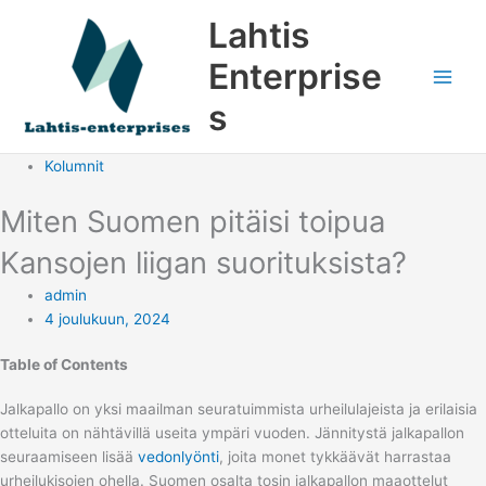
Siirry
Lahtis
sisältöön
Enterprise
s
Kolumnit
Miten Suomen pitäisi toipua
Kansojen liigan suorituksista?
admin
4 joulukuun, 2024
Table of Contents
Jalkapallo on yksi maailman seuratuimmista urheilulajeista ja erilaisia
otteluita on nähtävillä useita ympäri vuoden. Jännitystä jalkapallon
seuraamiseen lisää
vedonlyönti
, joita monet tykkäävät harrastaa
urheilukisojen ohella. Suomen osalta tosin jalkapallon maaottelut