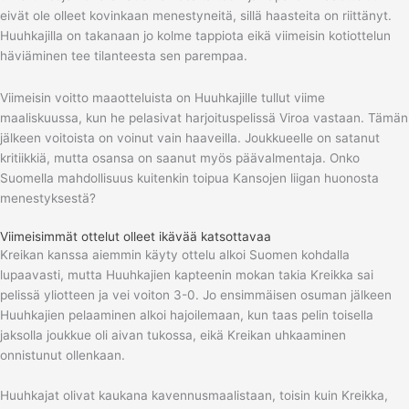
eivät ole olleet kovinkaan menestyneitä, sillä haasteita on riittänyt.
Huuhkajilla on takanaan jo kolme tappiota eikä viimeisin kotiottelun
häviäminen tee tilanteesta sen parempaa.
Viimeisin voitto maaotteluista on Huuhkajille tullut viime
maaliskuussa, kun he pelasivat harjoituspelissä Viroa vastaan. Tämän
jälkeen voitoista on voinut vain haaveilla. Joukkueelle on satanut
kritiikkiä, mutta osansa on saanut myös päävalmentaja. Onko
Suomella mahdollisuus kuitenkin toipua Kansojen liigan huonosta
menestyksestä?
Viimeisimmät ottelut olleet ikävää katsottavaa
Kreikan kanssa aiemmin käyty ottelu alkoi Suomen kohdalla
lupaavasti, mutta Huuhkajien kapteenin mokan takia Kreikka sai
pelissä yliotteen ja vei voiton 3-0. Jo ensimmäisen osuman jälkeen
Huuhkajien pelaaminen alkoi hajoilemaan, kun taas pelin toisella
jaksolla joukkue oli aivan tukossa, eikä Kreikan uhkaaminen
onnistunut ollenkaan.
Huuhkajat olivat kaukana kavennusmaalistaan, toisin kuin Kreikka,