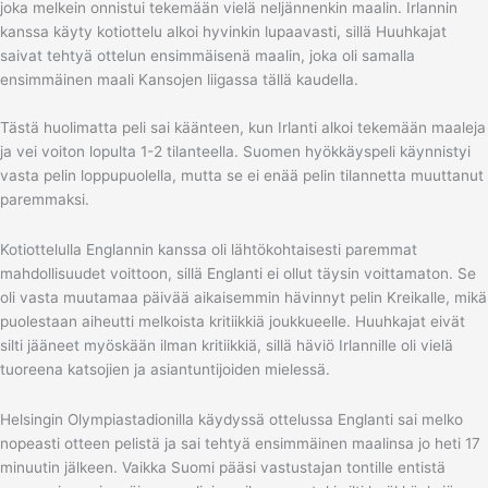
joka melkein onnistui tekemään vielä neljännenkin maalin. Irlannin
kanssa käyty kotiottelu alkoi hyvinkin lupaavasti, sillä Huuhkajat
saivat tehtyä ottelun ensimmäisenä maalin, joka oli samalla
ensimmäinen maali Kansojen liigassa tällä kaudella.
Tästä huolimatta peli sai käänteen, kun Irlanti alkoi tekemään maaleja
ja vei voiton lopulta 1-2 tilanteella. Suomen hyökkäyspeli käynnistyi
vasta pelin loppupuolella, mutta se ei enää pelin tilannetta muuttanut
paremmaksi.
Kotiottelulla Englannin kanssa oli lähtökohtaisesti paremmat
mahdollisuudet voittoon, sillä Englanti ei ollut täysin voittamaton. Se
oli vasta muutamaa päivää aikaisemmin hävinnyt pelin Kreikalle, mikä
puolestaan aiheutti melkoista kritiikkiä joukkueelle. Huuhkajat eivät
silti jääneet myöskään ilman kritiikkiä, sillä häviö Irlannille oli vielä
tuoreena katsojien ja asiantuntijoiden mielessä.
Helsingin Olympiastadionilla käydyssä ottelussa Englanti sai melko
nopeasti otteen pelistä ja sai tehtyä ensimmäinen maalinsa jo heti 17
minuutin jälkeen. Vaikka Suomi pääsi vastustajan tontille entistä