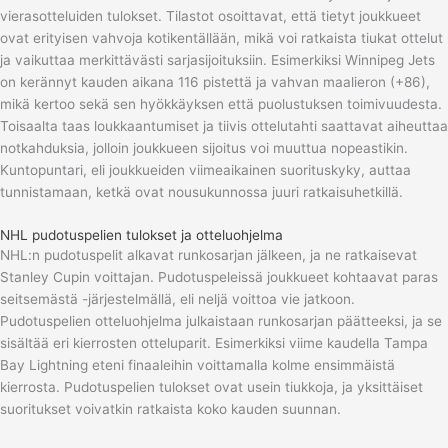
vierasotteluiden tulokset. Tilastot osoittavat, että tietyt joukkueet
ovat erityisen vahvoja kotikentällään, mikä voi ratkaista tiukat ottelut
ja vaikuttaa merkittävästi sarjasijoituksiin. Esimerkiksi Winnipeg Jets
on kerännyt kauden aikana 116 pistettä ja vahvan maalieron (+86),
mikä kertoo sekä sen hyökkäyksen että puolustuksen toimivuudesta.
Toisaalta taas loukkaantumiset ja tiivis ottelutahti saattavat aiheuttaa
notkahduksia, jolloin joukkueen sijoitus voi muuttua nopeastikin.
Kuntopuntari, eli joukkueiden viimeaikainen suorituskyky, auttaa
tunnistamaan, ketkä ovat nousukunnossa juuri ratkaisuhetkillä.
NHL pudotuspelien tulokset ja otteluohjelma
NHL:n pudotuspelit alkavat runkosarjan jälkeen, ja ne ratkaisevat
Stanley Cupin voittajan. Pudotuspeleissä joukkueet kohtaavat paras
seitsemästä -järjestelmällä, eli neljä voittoa vie jatkoon.
Pudotuspelien otteluohjelma julkaistaan runkosarjan päätteeksi, ja se
sisältää eri kierrosten otteluparit. Esimerkiksi viime kaudella Tampa
Bay Lightning eteni finaaleihin voittamalla kolme ensimmäistä
kierrosta. Pudotuspelien tulokset ovat usein tiukkoja, ja yksittäiset
suoritukset voivatkin ratkaista koko kauden suunnan.