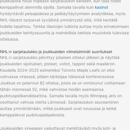
joukkueista nousi nopeasti sarjataulukon kärkeen, kun taas toiset
kamppailivat alemmilla sijoilla. Samalla tavalla kuin
kasinot
hyödyntävät pelaajadataa ja pelikäyttäytymisen analytiikkaa, myös
NHL-tilastot tarjoavat syvällistä ymmärrystä siitä, mitä kentällä
todella tapahtuu. Tarkka tilastojen tulkinta auttaa myös ennakoimaan
joukkueiden kehityssuuntia ja mahdollisia taktisia muutoksia tulevissa
otteluissa.
NHL:n sarjataulukko ja joukkueiden viimeisimmät suoritukset
NHL:n sarjataulukko päivittyy jokaisen ottelun jälkeen ja näyttää
joukkueiden sijoitukset, pisteet, voitot, tappiot sekä maalieron.
Kaudella 2024–2025 esimerkiksi Toronto Maple Leafs on ollut
vahvassa vireessä, pitäen kärkisijaa Itäisessä konferenssissa.
Joukkue on pelannut 82 ottelua, joista se on onnistunut voittamaan
tähän mennessä 52, mikä vahvistaa heidän asemaansa
pudotuspelikandidaattina. Samalla tavalla myös Winnipeg Jets on
osoittanut vahvaa otetta Lännessä. Sarjataulukon seuraaminen
auttaa ymmärtämään, mitkä joukkueet ovat nousussa ja ketkä
kamppailevat pudotuspelipaikoista.
Joukkueiden vireeseen vaikuttavat merkittävästi myös koti- ja