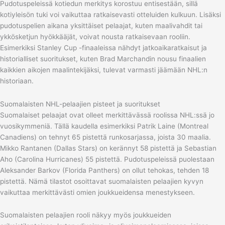
Pudotuspeleissä kotiedun merkitys korostuu entisestään, sillä
kotiyleisön tuki voi vaikuttaa ratkaisevasti otteluiden kulkuun. Lisäksi
pudotuspelien aikana yksittäiset pelaajat, kuten maalivahdit tai
ykkösketjun hyökkääjät, voivat nousta ratkaisevaan rooliin.
Esimerkiksi Stanley Cup -finaaleissa nähdyt jatkoaikaratkaisut ja
historialliset suoritukset, kuten Brad Marchandin nousu finaalien
kaikkien aikojen maalintekijäksi, tulevat varmasti jäämään NHL:n
historiaan.
Suomalaisten NHL-pelaajien pisteet ja suoritukset
Suomalaiset pelaajat ovat olleet merkittävässä roolissa NHL:ssä jo
vuosikymmeniä. Tällä kaudella esimerkiksi Patrik Laine (Montreal
Canadiens) on tehnyt 65 pistettä runkosarjassa, joista 30 maalia.
Mikko Rantanen (Dallas Stars) on kerännyt 58 pistettä ja Sebastian
Aho (Carolina Hurricanes) 55 pistettä. Pudotuspeleissä puolestaan
Aleksander Barkov (Florida Panthers) on ollut tehokas, tehden 18
pistettä. Nämä tilastot osoittavat suomalaisten pelaajien kyvyn
vaikuttaa merkittävästi omien joukkueidensa menestykseen.
Suomalaisten pelaajien rooli näkyy myös joukkueiden