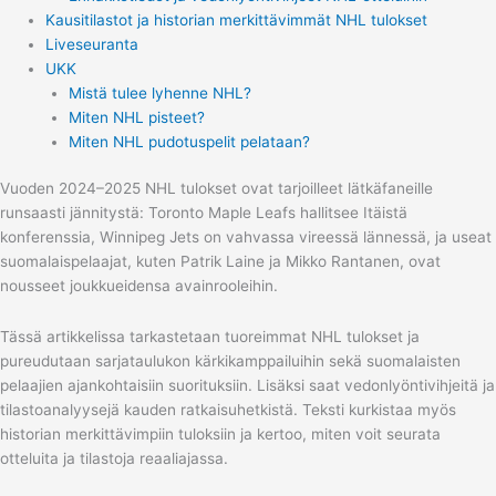
Kausitilastot ja historian merkittävimmät NHL tulokset
Liveseuranta
UKK
Mistä tulee lyhenne NHL?
Miten NHL pisteet?
Miten NHL pudotuspelit pelataan?
Vuoden 2024–2025 NHL tulokset ovat tarjoilleet lätkäfaneille
runsaasti jännitystä: Toronto Maple Leafs hallitsee Itäistä
konferenssia, Winnipeg Jets on vahvassa vireessä lännessä, ja useat
suomalaispelaajat, kuten Patrik Laine ja Mikko Rantanen, ovat
nousseet joukkueidensa avainrooleihin.
Tässä artikkelissa tarkastetaan tuoreimmat NHL tulokset ja
pureudutaan sarjataulukon kärkikamppailuihin sekä suomalaisten
pelaajien ajankohtaisiin suorituksiin. Lisäksi saat vedonlyöntivihjeitä ja
tilastoanalyysejä kauden ratkaisuhetkistä. Teksti kurkistaa myös
historian merkittävimpiin tuloksiin ja kertoo, miten voit seurata
otteluita ja tilastoja reaaliajassa.