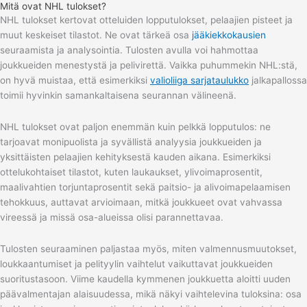
Mitä ovat NHL tulokset?
NHL tulokset kertovat otteluiden lopputulokset, pelaajien pisteet ja
muut keskeiset tilastot. Ne ovat tärkeä osa
jääkiekkokausien
seuraamista ja analysointia. Tulosten avulla voi hahmottaa
joukkueiden menestystä ja pelivirettä. Vaikka puhummekin NHL:stä,
on hyvä muistaa, että esimerkiksi
valioliiga sarjataulukko
jalkapallossa
toimii hyvinkin samankaltaisena seurannan välineenä.
NHL tulokset ovat paljon enemmän kuin pelkkä lopputulos: ne
tarjoavat monipuolista ja syvällistä analyysia joukkueiden ja
yksittäisten pelaajien kehityksestä kauden aikana. Esimerkiksi
ottelukohtaiset tilastot, kuten laukaukset, ylivoimaprosentit,
maalivahtien torjuntaprosentit sekä paitsio- ja alivoimapelaamisen
tehokkuus, auttavat arvioimaan, mitkä joukkueet ovat vahvassa
vireessä ja missä osa-alueissa olisi parannettavaa.
Tulosten seuraaminen paljastaa myös, miten valmennusmuutokset,
loukkaantumiset ja pelityylin vaihtelut vaikuttavat joukkueiden
suoritustasoon. Viime kaudella kymmenen joukkuetta aloitti uuden
päävalmentajan alaisuudessa, mikä näkyi vaihtelevina tuloksina: osa