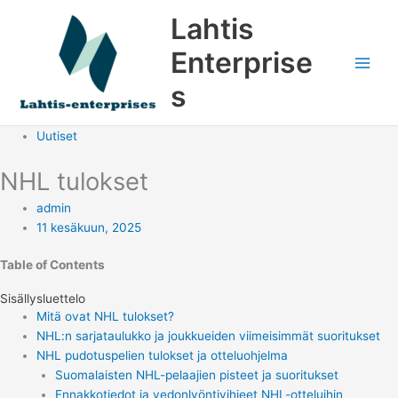
Siirry
Lahtis
sisältöön
Enterprise
s
Uutiset
NHL tulokset
admin
11 kesäkuun, 2025
Table of Contents
Sisällysluettelo
Mitä ovat NHL tulokset?
NHL:n sarjataulukko ja joukkueiden viimeisimmät suoritukset
NHL pudotuspelien tulokset ja otteluohjelma
Suomalaisten NHL-pelaajien pisteet ja suoritukset
Ennakkotiedot ja vedonlyöntivihjeet NHL-otteluihin