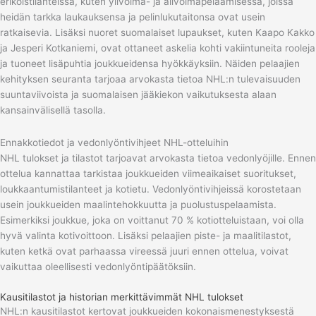
erikoistilanteissa, kuten ylivoima- ja alivoimapelaamisessa, joissa
heidän tarkka laukauksensa ja pelinlukutaitonsa ovat usein
ratkaisevia. Lisäksi nuoret suomalaiset lupaukset, kuten Kaapo Kakko
ja Jesperi Kotkaniemi, ovat ottaneet askelia kohti vakiintuneita rooleja
ja tuoneet lisäpuhtia joukkueidensa hyökkäyksiin. Näiden pelaajien
kehityksen seuranta tarjoaa arvokasta tietoa NHL:n tulevaisuuden
suuntaviivoista ja suomalaisen jääkiekon vaikutuksesta alaan
kansainvälisellä tasolla.
Ennakkotiedot ja vedonlyöntivihjeet NHL-otteluihin
NHL tulokset ja tilastot tarjoavat arvokasta tietoa vedonlyöjille. Ennen
ottelua kannattaa tarkistaa joukkueiden viimeaikaiset suoritukset,
loukkaantumistilanteet ja kotietu. Vedonlyöntivihjeissä korostetaan
usein joukkueiden maalintehokkuutta ja puolustuspelaamista.
Esimerkiksi joukkue, joka on voittanut 70 % kotiotteluistaan, voi olla
hyvä valinta kotivoittoon. Lisäksi pelaajien piste- ja maalitilastot,
kuten ketkä ovat parhaassa vireessä juuri ennen ottelua, voivat
vaikuttaa oleellisesti vedonlyöntipäätöksiin.
Kausitilastot ja historian merkittävimmät NHL tulokset
NHL:n kausitilastot kertovat joukkueiden kokonaismenestyksestä