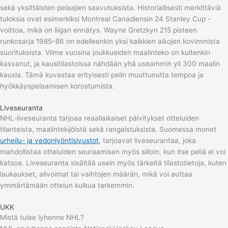
sekä yksittäisten pelaajien saavutuksista. Historiallisesti merkittäviä
tuloksia ovat esimerkiksi Montreal Canadiensin 24 Stanley Cup -
voittoa, mikä on liigan ennätys. Wayne Gretzkyn 215 pisteen
runkosarja 1985–86 on edelleenkin yksi kaikkien aikojen kovimmista
suorituksista. Viime vuosina joukkueiden maalinteko on kuitenkin
kasvanut, ja kausitilastoissa nähdään yhä useammin yli 300 maalin
kausia. Tämä kuvastaa erityisesti pelin muuttunutta tempoa ja
hyökkäyspelaamisen korostumista.
Liveseuranta
NHL-liveseuranta tarjoaa reaaliaikaiset päivitykset otteluiden
tilanteista, maalintekijöistä sekä rangaistuksista. Suomessa monet
urheilu- ja vedonlyöntisivustot
, tarjoavat liveseurantaa, joka
mahdollistaa otteluiden seuraamisen myös silloin, kun itse peliä ei voi
katsoa. Liveseuranta sisältää usein myös tärkeitä tilastotietoja, kuten
laukaukset, alivoimat tai vaihtojen määrän, mikä voi auttaa
ymmärtämään ottelun kulkua tarkemmin.
UKK
Mistä tulee lyhenne NHL?