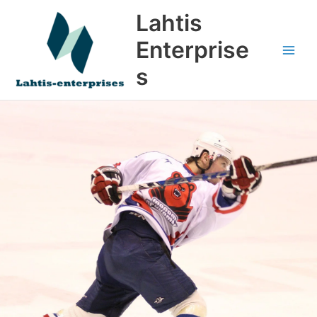
Siirry
Lahtis
sisältöön
Enterprise
s