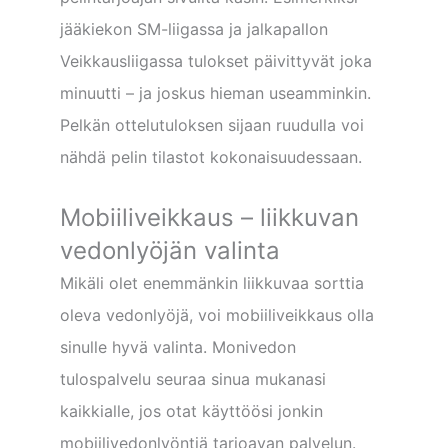
jääkiekon SM-liigassa ja jalkapallon
Veikkausliigassa tulokset päivittyvät joka
minuutti – ja joskus hieman useamminkin.
Pelkän ottelutuloksen sijaan ruudulla voi
nähdä pelin tilastot kokonaisuudessaan.
Mobiiliveikkaus – liikkuvan
vedonlyöjän valinta
Mikäli olet enemmänkin liikkuvaa sorttia
oleva vedonlyöjä, voi mobiiliveikkaus olla
sinulle hyvä valinta. Monivedon
tulospalvelu seuraa sinua mukanasi
kaikkialle, jos otat käyttöösi jonkin
mobiilivedonlyöntiä tarjoavan palvelun.