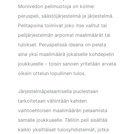
Monivedon pelimuotoja on kolme:
peruspeli, säästöjärjestelmä ja järjestelmä.
Pelitapoina toimivat joko itse valitut tai
pelijärjestelmän arpomat maalimäärät tai
tulokset. Peruspelissä ideana on pelata
aina yksi maalimäärä jokaiselle kohdepelin
joukkueelle – toisin sanoen yritetään arvata
oikein ottelun lopullinen tulos.
Järjestelmäpelaamisella puolestaan
tarkoitetaan vähintään kahden
vaihtoehtoisen maalimäärän pelaamista
samalle joukkueelle. Tällöin peli sisältää
kaikki yksittäiset tulosyhdistelmät, jotka