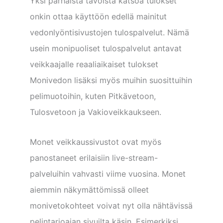
Yksi parhaista tavoista katsoa tulokset
onkin ottaa käyttöön edellä mainitut
vedonlyöntisivustojen tulospalvelut. Nämä
usein monipuoliset tulospalvelut antavat
veikkaajalle reaaliaikaiset tulokset
Monivedon lisäksi myös muihin suosittuihin
pelimuotoihin, kuten Pitkävetoon,
Tulosvetoon ja Vakioveikkaukseen.
Monet veikkaussivustot ovat myös
panostaneet erilaisiin live-stream-
palveluihin vahvasti viime vuosina. Monet
aiemmin näkymättömissä olleet
monivetokohteet voivat nyt olla nähtävissä
pelintarjoajan sivuilta käsin. Esimerkiksi